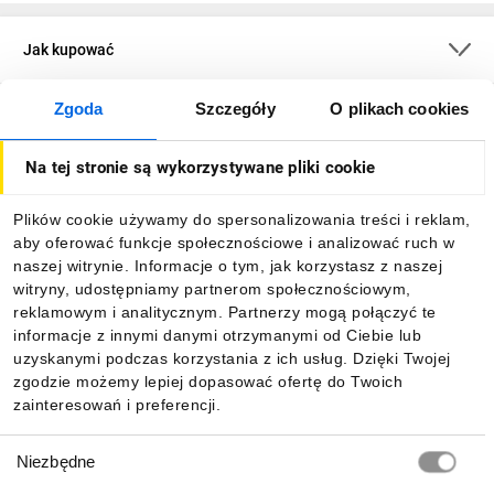
Jak kupować
Zgoda
Szczegóły
O plikach cookies
O firmie
Na tej stronie są wykorzystywane pliki cookie
Dla kupujących
Plików cookie używamy do spersonalizowania treści i reklam,
aby oferować funkcje społecznościowe i analizować ruch w
Informacje
naszej witrynie. Informacje o tym, jak korzystasz z naszej
witryny, udostępniamy partnerom społecznościowym,
reklamowym i analitycznym. Partnerzy mogą połączyć te
Pobierz naszą aplikację mobilną:
informacje z innymi danymi otrzymanymi od Ciebie lub
uzyskanymi podczas korzystania z ich usług. Dzięki Twojej
zgodzie możemy lepiej dopasować ofertę do Twoich
zainteresowań i preferencji.
Wybór
Niezbędne
zgody