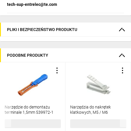
tech-sup-entrelec@te.com
PLIKI I BEZPIECZEŃSTWO PRODUKTU
PODOBNE PRODUKTY
Narzędzie do demontażu
Narzędzia do nakrętek
terminale 1,5mm 539972-1
klatkowych, M5 / M6
400,77 zł
brutto
23,11 zł
brutto