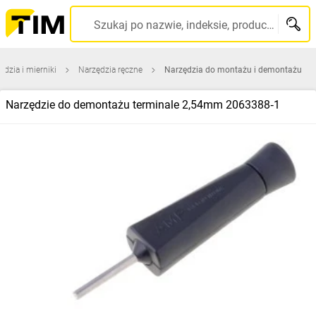
Szukaj po nazwie, indeksie, producencie, kodzie kreskowym...
ędzia i mierniki
Narzędzia ręczne
Narzędzia do montażu i demontażu
Narzędzie do demontażu terminale 2,54mm 2063388‑1