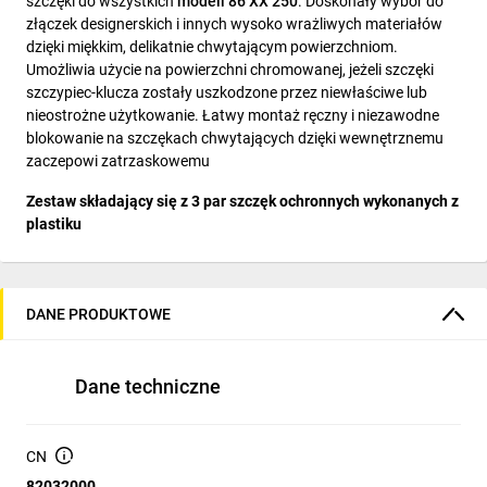
szczęki do wszystkich
modeli 86 XX 250
. Doskonały wybór do
złączek designerskich i innych wysoko wrażliwych materiałów
dzięki miękkim, delikatnie chwytającym powierzchniom.
Umożliwia użycie na powierzchni chromowanej, jeżeli szczęki
szczypiec-klucza zostały uszkodzone przez niewłaściwe lub
nieostrożne użytkowanie. Łatwy montaż ręczny i niezawodne
blokowanie na szczękach chwytających dzięki wewnętrznemu
zaczepowi zatrzaskowemu
Zestaw składający się z 3 par szczęk ochronnych wykonanych z
plastiku
DANE PRODUKTOWE
Dane techniczne
CN
82032000