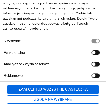
witryny, udostępniamy partnerom społecznościowym,
reklamowym i analitycznym. Partnerzy mogą połączyć te
Pobierz naszą aplikację mobilną:
informacje z innymi danymi otrzymanymi od Ciebie lub
uzyskanymi podczas korzystania z ich usług. Dzięki Twojej
zgodzie możemy lepiej dopasować ofertę do Twoich
zainteresowań i preferencji.
Wybór
Niezbędne
zgody
Funkcjonalne
Analityczne / wydajnościowe
Reklamowe
Biuro Obsługi Klienta:
lub
801 500 700
71 37 61 600
Zgłoś
ZAAKCEPTUJ WSZYSTKIE CIASTECZKA
pn.-pt. 8:00-16:00
Formularz kontaktowy
ZGODA NA WYBRANE