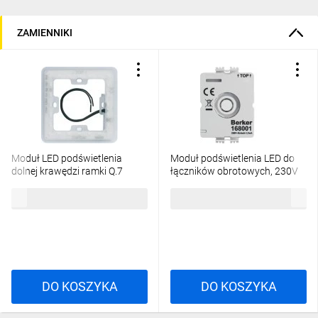
ZAMIENNIKI
Moduł LED podświetlenia
Moduł podświetlenia LED do
dolnej krawędzi ramki Q.7
łączników obrotowych, 230V
168055
bez przyłącza neutralnego N
201,01 zł
brutto
184,86 zł
brutto
168001
DO KOSZYKA
DO KOSZYKA