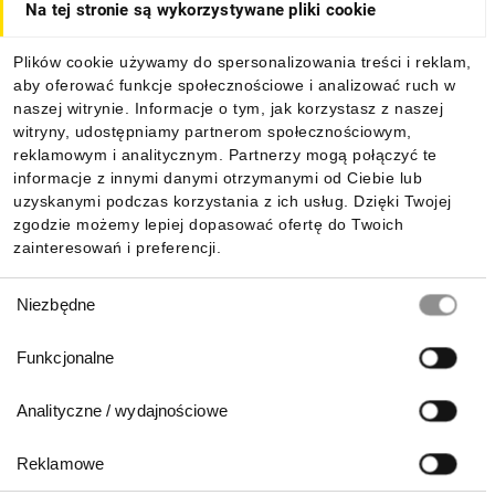
Na tej stronie są wykorzystywane pliki cookie
Dla kupujących
Plików cookie używamy do spersonalizowania treści i reklam,
aby oferować funkcje społecznościowe i analizować ruch w
Informacje
naszej witrynie. Informacje o tym, jak korzystasz z naszej
witryny, udostępniamy partnerom społecznościowym,
reklamowym i analitycznym. Partnerzy mogą połączyć te
Pobierz naszą aplikację mobilną:
informacje z innymi danymi otrzymanymi od Ciebie lub
uzyskanymi podczas korzystania z ich usług. Dzięki Twojej
zgodzie możemy lepiej dopasować ofertę do Twoich
zainteresowań i preferencji.
Wybór
Niezbędne
zgody
Funkcjonalne
Analityczne / wydajnościowe
Reklamowe
Biuro Obsługi Klienta: