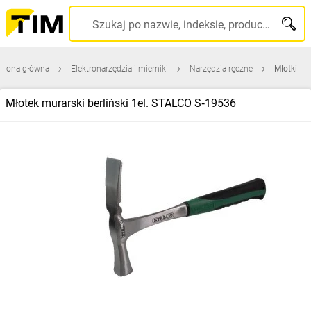
Szukaj po nazwie, indeksie, producencie, kodzie kreskowym...
trona główna
Elektronarzędzia i mierniki
Narzędzia ręczne
Młotki
Młotek murarski berliński 1el. STALCO S‑19536