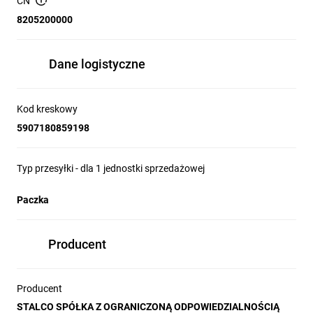
CN
8205200000
DANE TECHNICZNE:
600 g
Dane logistyczne
Kod kreskowy
5907180859198
Typ przesyłki - dla 1 jednostki sprzedażowej
Paczka
Producent
Producent
STALCO SPÓŁKA Z OGRANICZONĄ ODPOWIEDZIALNOŚCIĄ