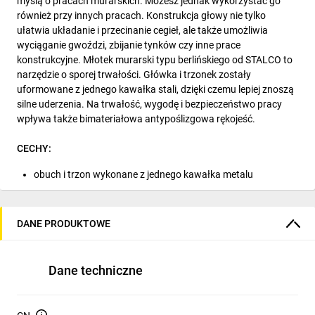
myślą o pracach murarskich. Możesz jednak wykorzystać go
również przy innych pracach. Konstrukcja głowy nie tylko
ułatwia układanie i przecinanie cegieł, ale także umożliwia
wyciąganie gwoździ, zbijanie tynków czy inne prace
konstrukcyjne. Młotek murarski typu berlińskiego od STALCO to
narzędzie o sporej trwałości. Główka i trzonek zostały
uformowane z jednego kawałka stali, dzięki czemu lepiej znoszą
silne uderzenia. Na trwałość, wygodę i bezpieczeństwo pracy
wpływa także bimateriałowa antypoślizgowa rękojeść.
CECHY:
obuch i trzon wykonane z jednego kawałka metalu
antypoślizgowa, bimateriałowa rękojeść
rękojeść nitowana
DANE PRODUKTOWE
MATERIAŁ PRODUKTU:
stal węglowa kuta
Dane techniczne
ZASTOSOWANIE PRODUKTU:
przybijania, zbijania tynku, łamania, przecinania i łupania cegieł.