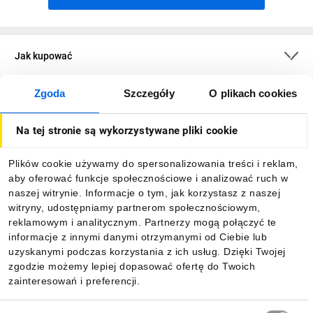
Jak kupować
Zgoda
Szczegóły
O plikach cookies
O firmie
Na tej stronie są wykorzystywane pliki cookie
Dla kupujących
Plików cookie używamy do spersonalizowania treści i reklam,
aby oferować funkcje społecznościowe i analizować ruch w
Informacje
naszej witrynie. Informacje o tym, jak korzystasz z naszej
witryny, udostępniamy partnerom społecznościowym,
reklamowym i analitycznym. Partnerzy mogą połączyć te
Pobierz naszą aplikację mobilną:
informacje z innymi danymi otrzymanymi od Ciebie lub
uzyskanymi podczas korzystania z ich usług. Dzięki Twojej
zgodzie możemy lepiej dopasować ofertę do Twoich
zainteresowań i preferencji.
Wybór