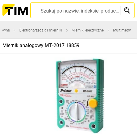
Szukaj po nazwie, indeksie, producencie, kodzie kreskowym...
główna
Elektronarzędzia i mierniki
Mierniki elektryczne
Multimetry
Miernik analogowy MT‑2017 18859