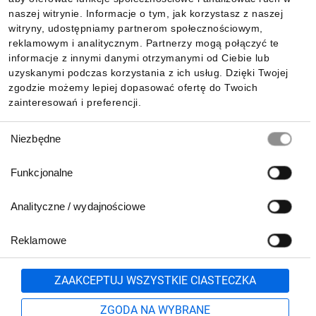
Informacje
naszej witrynie. Informacje o tym, jak korzystasz z naszej
witryny, udostępniamy partnerom społecznościowym,
reklamowym i analitycznym. Partnerzy mogą połączyć te
Pobierz naszą aplikację mobilną:
informacje z innymi danymi otrzymanymi od Ciebie lub
uzyskanymi podczas korzystania z ich usług. Dzięki Twojej
zgodzie możemy lepiej dopasować ofertę do Twoich
zainteresowań i preferencji.
Wybór
Niezbędne
zgody
Funkcjonalne
Analityczne / wydajnościowe
Reklamowe
Biuro Obsługi Klienta:
lub
801 500 700
71 37 61 600
Zgłoś
ZAAKCEPTUJ WSZYSTKIE CIASTECZKA
pn.-pt. 8:00-16:00
Formularz kontaktowy
ZGODA NA WYBRANE