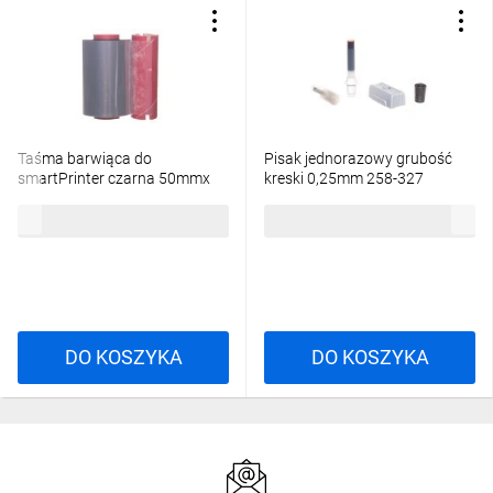
Taśma barwiąca do
Pisak jednorazowy grubość
smartPrinter czarna 50mmx
kreski 0,25mm 258-327
74m 258-5005
52,35 zł
brutto
370,13 zł
brutto
DO KOSZYKA
DO KOSZYKA