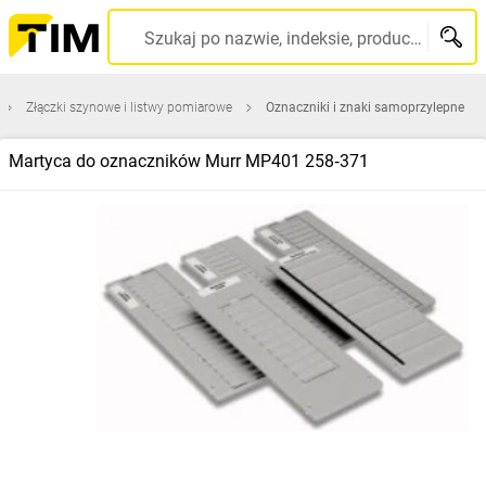
Szukaj po nazwie, indeksie, producencie, kodzie kreskowym...
Złączki szynowe i listwy pomiarowe
Oznaczniki i znaki samoprzylepne
Martyca do oznaczników Murr MP401 258‑371