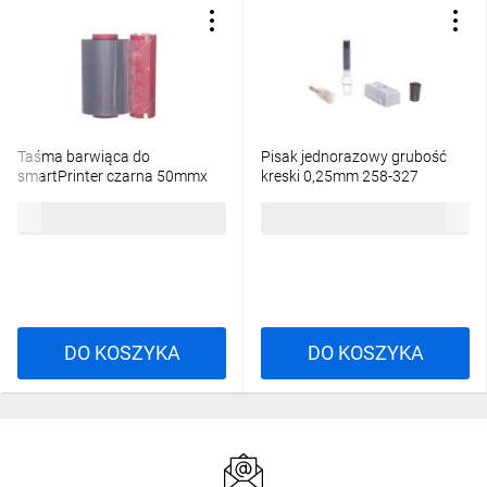
Taśma barwiąca do
Pisak jednorazowy grubość
smartPrinter czarna 50mmx
kreski 0,25mm 258-327
74m 258-5005
52,35 zł
brutto
370,13 zł
brutto
DO KOSZYKA
DO KOSZYKA