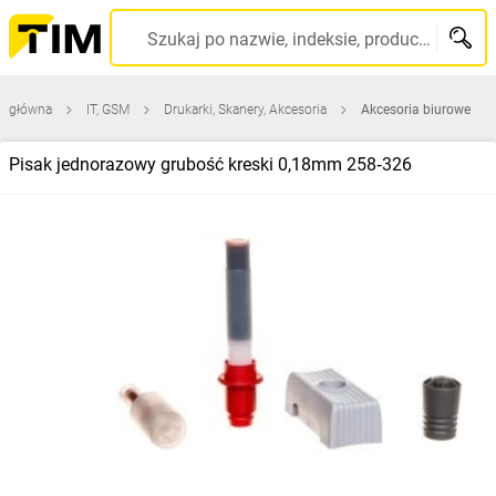
Szukaj po nazwie, indeksie, producencie, kodzie kreskowym...
a główna
IT, GSM
Drukarki, Skanery, Akcesoria
Akcesoria biurowe
Pisak jednorazowy grubość kreski 0,18mm 258‑326