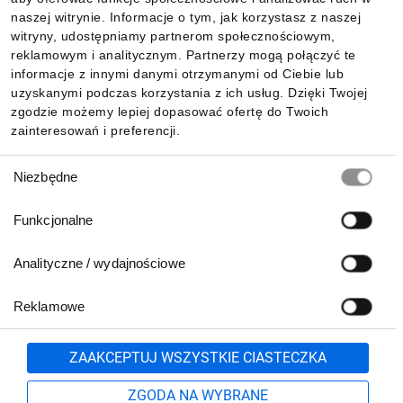
Informacje
naszej witrynie. Informacje o tym, jak korzystasz z naszej
witryny, udostępniamy partnerom społecznościowym,
reklamowym i analitycznym. Partnerzy mogą połączyć te
Pobierz naszą aplikację mobilną:
informacje z innymi danymi otrzymanymi od Ciebie lub
uzyskanymi podczas korzystania z ich usług. Dzięki Twojej
zgodzie możemy lepiej dopasować ofertę do Twoich
zainteresowań i preferencji.
Wybór
Niezbędne
zgody
Funkcjonalne
Analityczne / wydajnościowe
Reklamowe
Biuro Obsługi Klienta:
lub
801 500 700
71 37 61 600
Zgłoś
ZAAKCEPTUJ WSZYSTKIE CIASTECZKA
pn.-pt. 8:00-16:00
Formularz kontaktowy
ZGODA NA WYBRANE