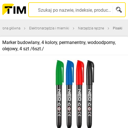
Szukaj po nazwie, indeksie, producencie, kodzie kreskowym...
trona główna
Elektronarzędzia i mierniki
Narzędzia ręczne
Pisaki
Marker budowlany, 4 kolory, permanentny, wodoodporny,
olejowy, 4 szt /6szt./