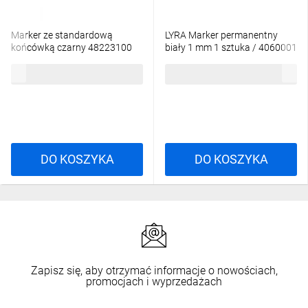
Marker ze standardową
LYRA Marker permanentny
końcówką czarny 48223100
biały 1 mm 1 sztuka / 4060001
7,22 zł
brutto
5,06 zł
brutto
DO KOSZYKA
DO KOSZYKA
Zapisz się, aby otrzymać informacje o nowościach,
promocjach i wyprzedażach