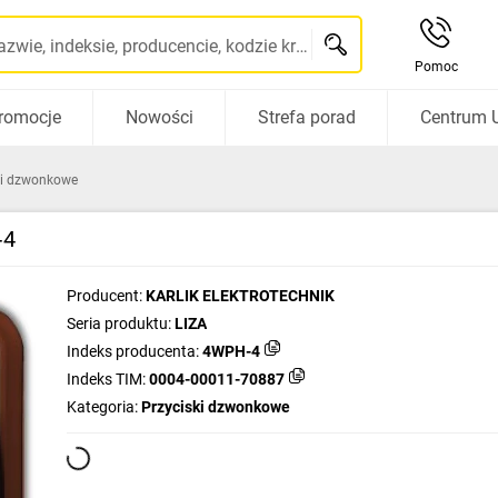
Szukaj po nazwie, indeksie, producencie, kodzie kreskowym...
Pomoc
romocje
Nowości
Strefa porad
Centrum 
ki dzwonkowe
‑4
Producent:
KARLIK ELEKTROTECHNIK
Seria produktu:
LIZA
Indeks producenta:
4WPH-4
Indeks TIM:
0004-00011-70887
Kategoria:
Przyciski dzwonkowe