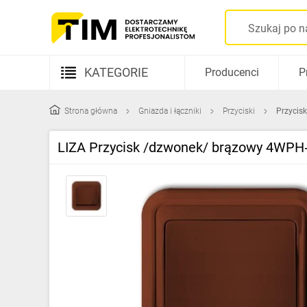
KATEGORIE
Producenci
P
Aparatura elektryczna
Strona główna
Gniazda i łączniki
Przyciski
Przycis
Kable i przewody
LIZA Przycisk /dzwonek/ brązowy 4WPH
Rozdzielnice i obudowy
Elementy prowadzenia kabli
Fotowoltaika
Gniazda i łączniki
Źródła światła
Oprawy oświetleniowe