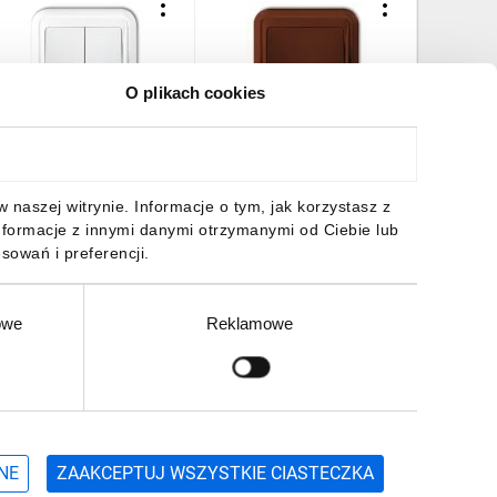
O plikach cookies
IZA Łącznik świecznikowy
LIZA Łącznik krzyżowy
LIZA Gni
odświetlany biały WPT-2L
podświetlany brązowy
bryzgosz
4WPT-6L
dymna) 
1zd
7,61 zł
brutto
20,33 zł
brutto
16,26 z
naszej witrynie. Informacje o tym, jak korzystasz z
nformacje z innymi danymi otrzymanymi od Ciebie lub
sowań i preferencji.
owe
Reklamowe
DO KOSZYKA
DO KOSZYKA
DO
Zgłoś
ZAPISZ SIĘ
NE
ZAAKCEPTUJ WSZYSTKIE CIASTECZKA