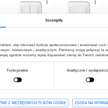
Szczegóły
LIZA Łącznik świecznikowy
LIZA Łącznik
L
biały WPH-2
jednobiegunowy biały
p
WPH-1
17,26 zł
brutto
15,10 zł
brutto
1
reklam, aby oferować funkcje społecznościowe i analizować ruch w 
iowym, reklamowym i analitycznym. Partnerzy mogą połączyć te i
Twojej zgodzie możemy lepiej dopasować ofertę do Twoich zaintere
Funkcjonalne
Analityczne / wydajności
DO KOSZYKA
DO KOSZYKA
Podaj adres e-mail
wościach, promocjach i wyprzedażach
NIE Z NIEZBĘDNYCH PLIKÓW COOKIE
ZGODA NA WYBRA