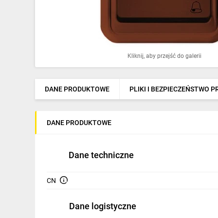
Ochrona odgromowa
Pompy ciepła
Osprzęt łączeniowy
Kliknij, aby przejść do galerii
Ogrzewanie
Elektronarzędzia i mierniki
DANE PRODUKTOWE
PLIKI I BEZPIECZEŃSTWO 
Domofony i dzwonki
DANE PRODUKTOWE
Alarmy, monitoring, komunikacja
Napędy elektryczne
Dane techniczne
Pneumatyka
CN
Dom i ogród
Dane logistyczne
Klimatyzacja