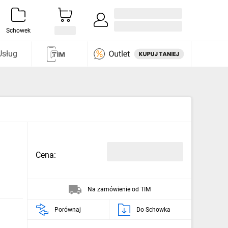
Zaloguj się / Załóż konto
i odkryj
Schowek
Usług
Cena:
Na zamówienie od TIM
Porównaj
Do Schowka