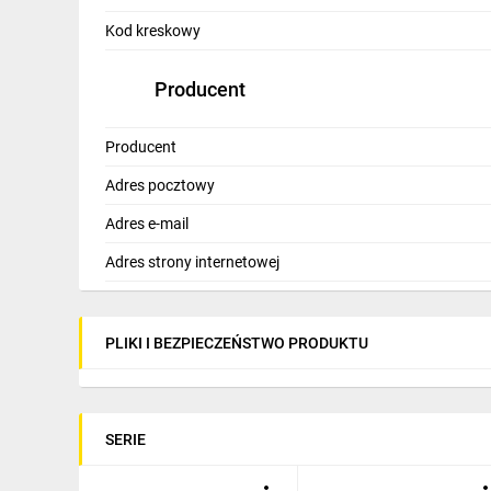
IT, GSM
Kod kreskowy
Odzież ochronna i BHP
Producent
Inne
Producent
Budowa i Remont
Adres pocztowy
Elektronika
Adres e-mail
Smart home
Adres strony internetowej
Elektromobilność
Energetyka wiatrowa
PLIKI I BEZPIECZEŃSTWO PRODUKTU
Telewizja naziemna i satelitarna
Wentylacja i rekuperacja
SERIE