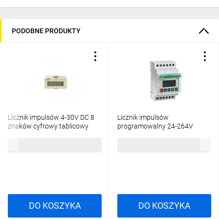
PODOBNE PRODUKTY
Licznik impulsów 4-30V DC 8
Licznik impulsów
znaków cyfrowy tablicowy
programowalny 24-264V
48x24mm CLI-11T-24V
AC/DC 1P 8A 8 cyfr modułowy
158,92 zł
brutto
280,44 zł
brutto
CLI-01
DO KOSZYKA
DO KOSZYKA