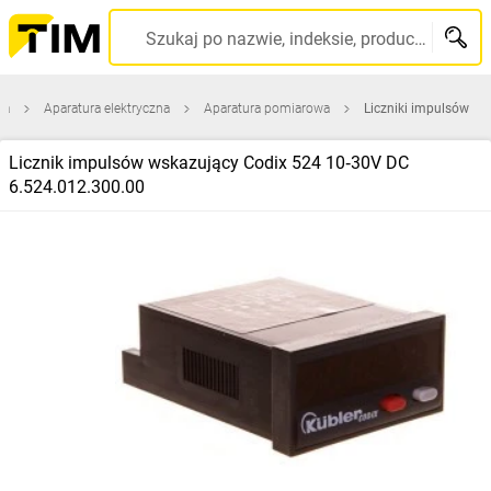
Szukaj po nazwie, indeksie, producencie, kodzie kreskowym...
na
Aparatura elektryczna
Aparatura pomiarowa
Liczniki impulsów
Licznik impulsów wskazujący Codix 524 10‑30V DC
6.524.012.300.00