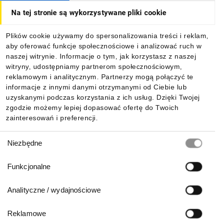
Na tej stronie są wykorzystywane pliki cookie
Dla kupujących
Plików cookie używamy do spersonalizowania treści i reklam,
aby oferować funkcje społecznościowe i analizować ruch w
Informacje
naszej witrynie. Informacje o tym, jak korzystasz z naszej
witryny, udostępniamy partnerom społecznościowym,
reklamowym i analitycznym. Partnerzy mogą połączyć te
Pobierz naszą aplikację mobilną:
informacje z innymi danymi otrzymanymi od Ciebie lub
uzyskanymi podczas korzystania z ich usług. Dzięki Twojej
zgodzie możemy lepiej dopasować ofertę do Twoich
zainteresowań i preferencji.
Wybór
Niezbędne
zgody
Funkcjonalne
Analityczne / wydajnościowe
Reklamowe
Biuro Obsługi Klienta: