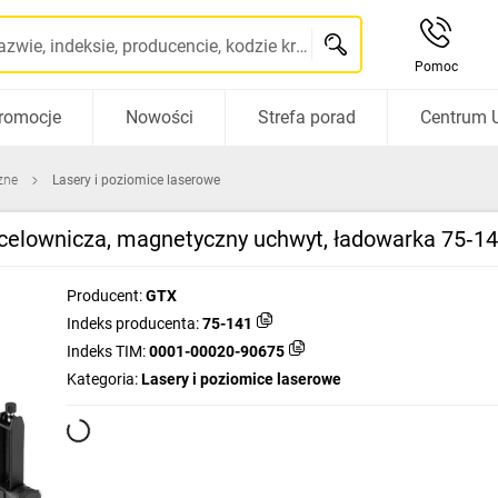
Szukaj po nazwie, indeksie, producencie, kodzie kreskowym...
Pomoc
romocje
Nowości
Strefa porad
Centrum 
zne
Lasery i poziomice laserowe
cza celownicza, magnetyczny uchwyt, ładowarka 75‑1
Producent:
GTX
Indeks producenta:
75-141
Indeks TIM:
0001-00020-90675
Kategoria:
Lasery i poziomice laserowe