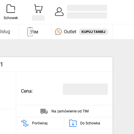
Zaloguj się / Załóż konto
i odkryj
Schowek
Usług
41
Cena:
Na zamówienie od TIM
Porównaj
Do Schowka