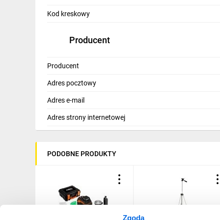
IT, GSM
Kod kreskowy
Odzież ochronna i BHP
Producent
Inne
Producent
Budowa i Remont
Adres pocztowy
Elektronika
Adres e-mail
Smart home
Adres strony internetowej
Elektromobilność
Energetyka wiatrowa
PODOBNE PRODUKTY
Telewizja naziemna i satelitarna
Wentylacja i rekuperacja
Zgoda