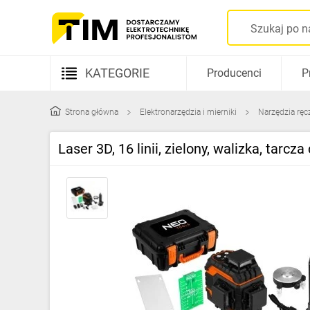
KATEGORIE
Producenci
P
Aparatura elektryczna
Strona główna
Elektronarzędzia i mierniki
Narzędzia ręc
Kable i przewody
Laser 3D, 16 linii, zielony, walizka, tar
Rozdzielnice i obudowy
Elementy prowadzenia kabli
Fotowoltaika
Gniazda i łączniki
Źródła światła
Oprawy oświetleniowe