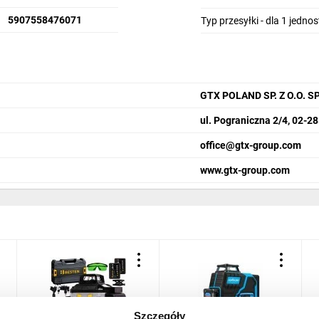
5907558476071
Typ przesyłki - dla 1 jedno
GTX POLAND SP. Z O.O.
ul. Pograniczna 2/4, 02-
office@gtx-group.com
www.gtx-group.com
Szczegóły