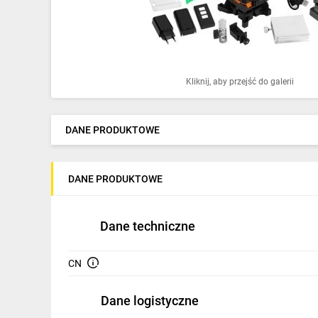
Ochrona odgromowa
Pompy ciepła
Osprzęt łączeniowy
Kliknij, aby przejść do galerii
Ogrzewanie
Elektronarzędzia i mierniki
DANE PRODUKTOWE
Domofony i dzwonki
DANE PRODUKTOWE
Alarmy, monitoring, komunikacja
Napędy elektryczne
Dane techniczne
Pneumatyka
CN
Dom i ogród
Dane logistyczne
Klimatyzacja