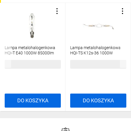
Lampa metalohalogenkowa
Lampa metalohalogenkowa
HQI-T E40 1000W 85000lm
HQI-TS K12s-36 1000W
7250K 230V przeźroczysta
90000lm 6100K 230V
762,43 zł
brutto
1490,93 zł
brutto
4008321527035
4008321525475
DO KOSZYKA
DO KOSZYKA