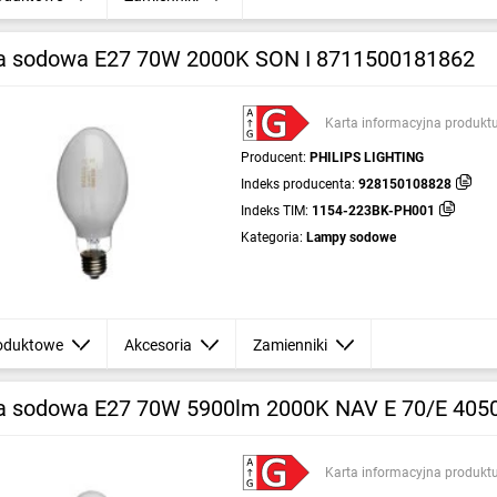
 sodowa E27 70W 2000K SON I 8711500181862
Karta informacyjna produkt
Producent:
PHILIPS LIGHTING
Indeks producenta:
928150108828
Indeks TIM:
1154-223BK-PH001
Kategoria:
Lampy sodowe
oduktowe
Akcesoria
Zamienniki
 sodowa E27 70W 5900lm 2000K NAV E 70/E 405
Karta informacyjna produkt