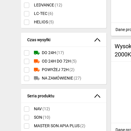
IT, GSM
LEDVANCE
(12)
LC-TEC
(6)
Odzież ochronna i BHP
HELIOS
(5)
Inne
Dane pr
Budowa i Remont
Czas wysyłki
Wysok
Elektronika
DO 24H
(17)
2000K
OD 24H DO 72H
(5)
Smart home
POWYŻEJ 72H
(2)
Elektromobilność
NA ZAMÓWIENIE
(27)
Energetyka wiatrowa
Seria produktu
Telewizja naziemna i satelitarna
NAV
(12)
Wentylacja i rekuperacja
SON
(10)
MASTER SON APIA PLUS
(2)
Dane pr