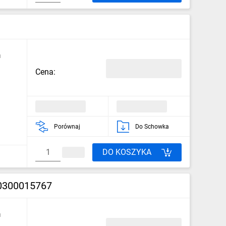
u
Cena:
Porównaj
Do Schowka
DO KOSZYKA
0300015767
u