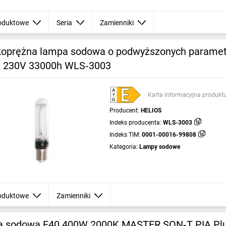
oduktowe
Seria
Zamienniki
oprężna lampa sodowa o podwyższonych paramet
 230V 33000h WLS‑3003
Karta informacyjna produkt
Producent:
HELIOS
Indeks producenta:
WLS-3003
Indeks TIM:
0001-00016-99808
Kategoria:
Lampy sodowe
oduktowe
Zamienniki
 sodowa E40 400W 2000K MASTER SON‑T PIA Pl