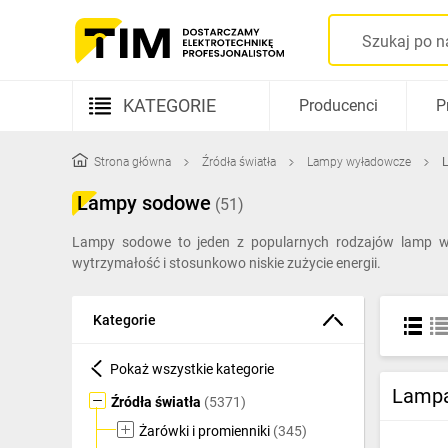
KATEGORIE
Producenci
P
Aparatura elektryczna
Strona główna
Źródła światła
Lampy wyładowcze
Kable i przewody
Lampy sodowe
(51)
Rozdzielnice i obudowy
Lampy sodowe to jeden z popularnych rodzajów lamp wył
wytrzymałość i stosunkowo niskie zużycie energii.
Elementy prowadzenia kabli
Fotowoltaika
Kategorie
Gniazda i łączniki
Pokaż wszystkie kategorie
Źródła światła
Lampa
Źródła światła
(5371)
Oprawy oświetleniowe
Żarówki i promienniki
(345)