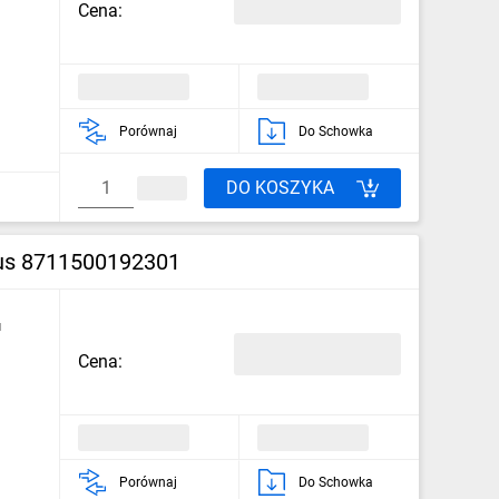
Cena:
Porównaj
Do Schowka
DO KOSZYKA
us 8711500192301
u
Cena:
Porównaj
Do Schowka