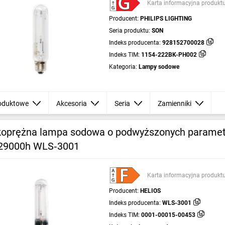
Karta informacyjna produkt
Producent:
PHILIPS LIGHTING
Seria produktu:
SON
Indeks producenta:
928152700028
Indeks TIM:
1154-222BK-PH002
Kategoria:
Lampy sodowe
oduktowe
Akcesoria
Seria
Zamienniki
oprężna lampa sodowa o podwyższonych parametr
29000h WLS‑3001
Karta informacyjna produkt
Producent:
HELIOS
Indeks producenta:
WLS-3001
Indeks TIM:
0001-00015-00453