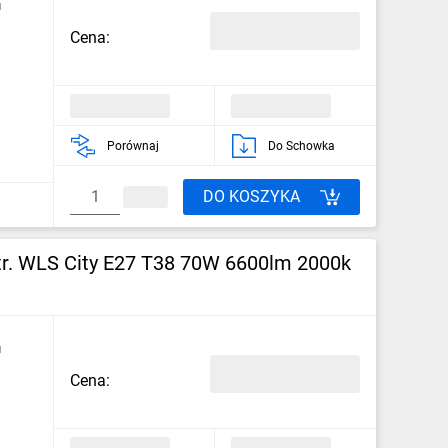
u
Cena:
Porównaj
Do Schowka
DO KOSZYKA
. WLS City E27 T38 70W 6600lm 2000k
u
Cena: