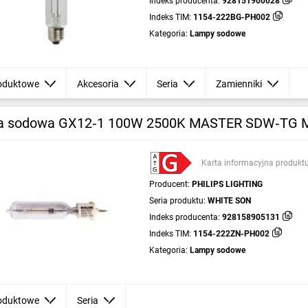
Indeks producenta:
928151900028
Indeks TIM:
1154-222BG-PH002
Kategoria:
Lampy sodowe
oduktowe
Akcesoria
Seria
Zamienniki
 sodowa GX12‑1 100W 2500K MASTER SDW‑TG Mi
Karta informacyjna produkt
Producent:
PHILIPS LIGHTING
Seria produktu:
WHITE SON
Indeks producenta:
928158905131
Indeks TIM:
1154-222ZN-PH002
Kategoria:
Lampy sodowe
oduktowe
Seria