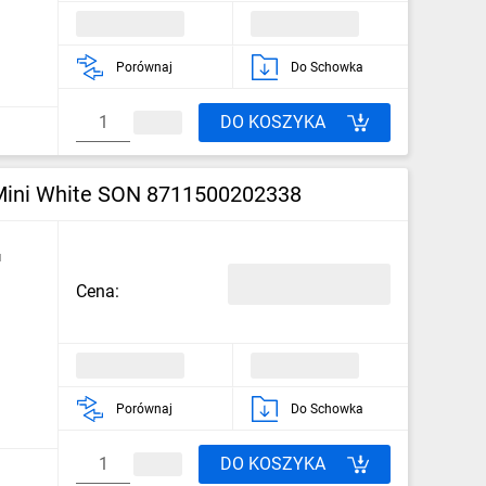
Porównaj
Do Schowka
DO KOSZYKA
ni White SON 8711500202338
u
Cena:
Porównaj
Do Schowka
DO KOSZYKA