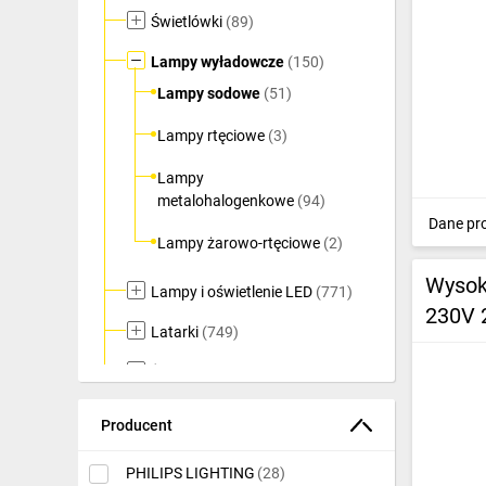
Świetlówki
(89)
Ochrona odgromowa
Lampy wyładowcze
(150)
Pompy ciepła
Lampy sodowe
(51)
Osprzęt łączeniowy
Lampy rtęciowe
(3)
Ogrzewanie
Lampy
Elektronarzędzia i mierniki
metalohalogenkowe
(94)
Dane pr
Domofony i dzwonki
Lampy żarowo-rtęciowe
(2)
Wysok
Alarmy, monitoring, komunikacja
Lampy i oświetlenie LED
(771)
230V 
Napędy elektryczne
Latarki
(749)
Pneumatyka
Żarówki LED
(3267)
Dom i ogród
Producent
Klimatyzacja
PHILIPS LIGHTING
(28)