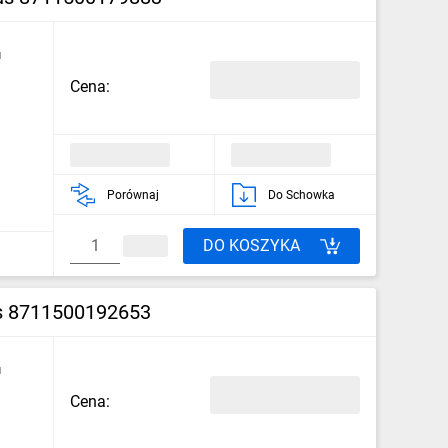
u
Cena:
Porównaj
Do Schowka
DO KOSZYKA
s 8711500192653
u
Cena: