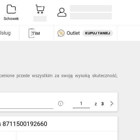
Zaloguj się / Załóż konto
i odkryj
Schowek
Usług
 cenione przede wszystkim za swoją wysoką skuteczność,
z
3
s 8711500192660