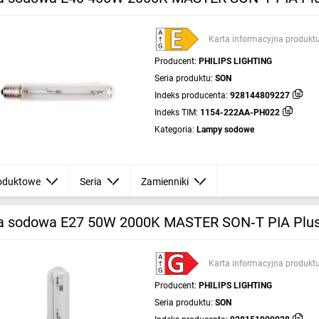
Karta informacyjna produkt
Producent:
PHILIPS LIGHTING
Seria produktu:
SON
Indeks producenta:
928144809227
Indeks TIM:
1154-222AA-PH022
Kategoria:
Lampy sodowe
oduktowe
Seria
Zamienniki
 sodowa E27 50W 2000K MASTER SON‑T PIA Plu
Karta informacyjna produkt
Producent:
PHILIPS LIGHTING
Seria produktu:
SON