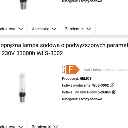
Kategoria:
Lampy sodowe
oduktowe
Akcesoria
Zamienniki
oprężna lampa sodowa o podwyższonych paramet
 230V 33000h WLS‑3002
Karta informacyjna produkt
Producent:
HELIOS
Indeks producenta:
WLS-3002
Indeks TIM:
0001-00015-26865
Kategoria:
Lampy sodowe
oduktowe
Zamienniki