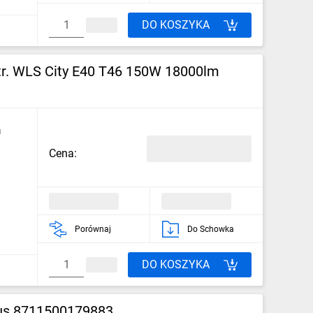
DO KOSZYKA
r. WLS City E40 T46 150W 18000lm
u
Cena:
Porównaj
Do Schowka
DO KOSZYKA
us 8711500179883