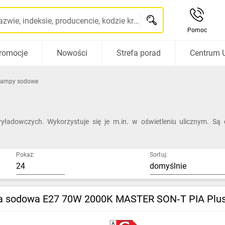
Szukaj po nazwie, indeksie, producencie, kodzie kreskowym...
Pomoc
romocje
Nowości
Strefa porad
Centrum 
Lampy sodowe
adowczych. Wykorzystuje się je m.in. w oświetleniu ulicznym. Są
Pokaż:
Sortuj:
 sodowa E27 70W 2000K MASTER SON‑T PIA Plu