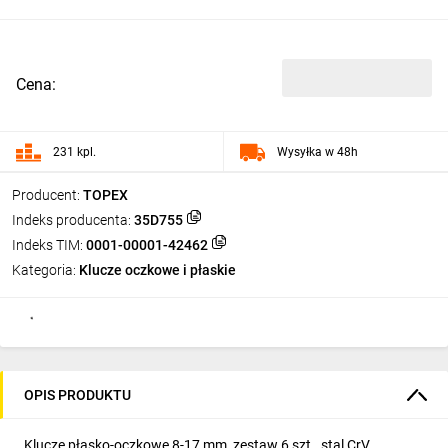
Cena:
231 kpl.
Wysyłka w 48h
Producent:
TOPEX
Indeks producenta:
35D755
Indeks TIM:
0001-00001-42462
Kategoria:
Klucze oczkowe i płaskie
OPIS PRODUKTU
Klucze płasko-oczkowe 8-17 mm, zestaw 6 szt., stal CrV,