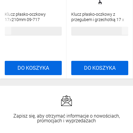
Klucz płasko-oczkowy
Klucz płasko-oczkowy z
17x210mm 09-717
przegubem i grzechotką 17 x
230 mm 09-059
16,70 zł
brutto
32,66 zł
brutto
DO KOSZYKA
DO KOSZYKA
Zapisz się, aby otrzymać informacje o nowościach,
promocjach i wyprzedażach