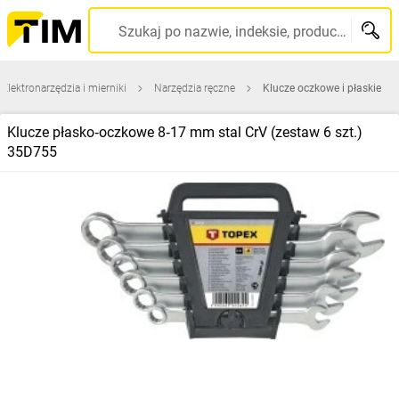
Szukaj po nazwie, indeksie, producencie, kodzie kreskowym...
Elektronarzędzia i mierniki
Narzędzia ręczne
Klucze oczkowe i płaskie
Klucze płasko‑oczkowe 8‑17 mm stal CrV (zestaw 6 szt.)
35D755