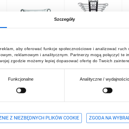
Szczegóły
Wiha Klucz grzechotkowy
Wiha Zestaw kluczy
K
12
z podwójnym pierścieniem
płasko-oczkowych 13 cz. z
1
4 w 1 45421
uchwytem 45321
e
135,31 zł
brutto
465,80 zł
brutto
9
reklam, aby oferować funkcje społecznościowe i analizować ruch w 
iowym, reklamowym i analitycznym. Partnerzy mogą połączyć te i
Twojej zgodzie możemy lepiej dopasować ofertę do Twoich zaintere
Funkcjonalne
Analityczne / wydajności
DO KOSZYKA
DO KOSZYKA
Podaj adres e-mail
wościach, promocjach i wyprzedażach
NIE Z NIEZBĘDNYCH PLIKÓW COOKIE
ZGODA NA WYBRA