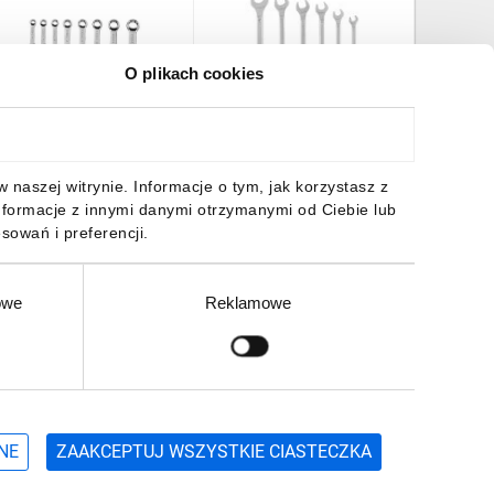
O plikach cookies
lucze płasko-oczkowe 8-
Klucze płasko-oczkowe 8-
9 mm (krótkie) zestaw 8
17 mm zestaw 6
lementów 09-791
elementów 35D355
1,61 zł
brutto
15,41 zł
brutto
naszej witrynie. Informacje o tym, jak korzystasz z
nformacje z innymi danymi otrzymanymi od Ciebie lub
sowań i preferencji.
owe
Reklamowe
DO KOSZYKA
DO KOSZYKA
Zgłoś
ZAPISZ SIĘ
NE
ZAAKCEPTUJ WSZYSTKIE CIASTECZKA