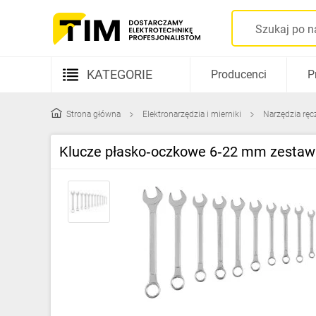
KATEGORIE
Producenci
P
Aparatura elektryczna
Strona główna
Elektronarzędzia i mierniki
Narzędzia ręc
Kable i przewody
Klucze płasko‑oczkowe 6‑22 mm zesta
Rozdzielnice i obudowy
Elementy prowadzenia kabli
Fotowoltaika
Gniazda i łączniki
Źródła światła
Oprawy oświetleniowe