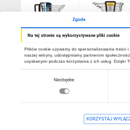
Zgoda
Zestaw kluczy płasko-
Klucze płasko-oczkowe 6-
Na tej stronie są wykorzystywane pliki cookie
oczkowych z grzechotką 7
22 mm 35D757 /zestaw 
elementy 10-19 mm
szt./
HT1R397
159,14 zł
brutto
71,99 zł
brutto
Plików cookie używamy do spersonalizowania treści i 
naszej witryny, udostępniamy partnerom społecznośc
uzyskanymi podczas korzystania z ich usług. Dzięki 
Wybór
Niezbędne
zgody
DO KOSZYKA
DO KOSZYKA
Zapisz się, aby otrzymać informacje o no
KORZYSTAJ WYŁĄCZ