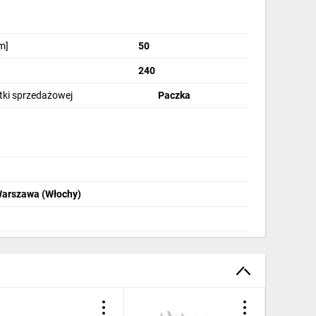
m]
50
240
stki sprzedażowej
Paczka
Warszawa (Włochy)