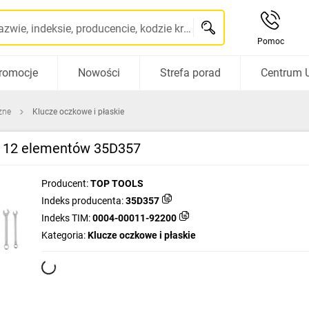
Szukaj po nazwie, indeksie, producencie, kodzie kreskowym...
Pomoc
romocje
Nowości
Strefa porad
Centrum 
zne
Klucze oczkowe i płaskie
w 12 elementów 35D357
Producent:
TOP TOOLS
Indeks producenta:
35D357
Indeks TIM:
0004-00011-92200
Kategoria:
Klucze oczkowe i płaskie