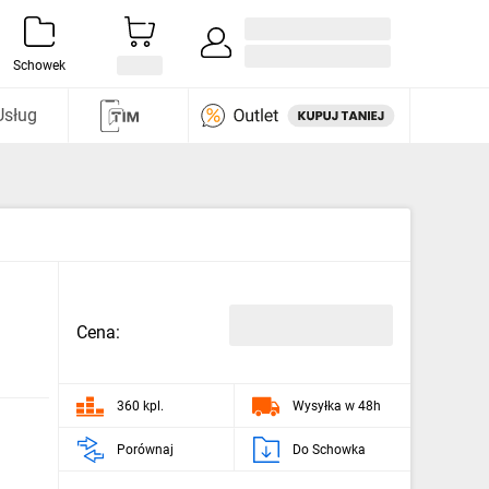
Zaloguj się / Załóż konto
i odkryj
Schowek
Usług
Cena:
360 kpl.
Wysyłka w 48h
Porównaj
Do Schowka