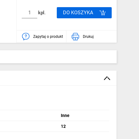
DO KOSZYKA
kpl.
Zapytaj o produkt
Drukuj
Inne
12