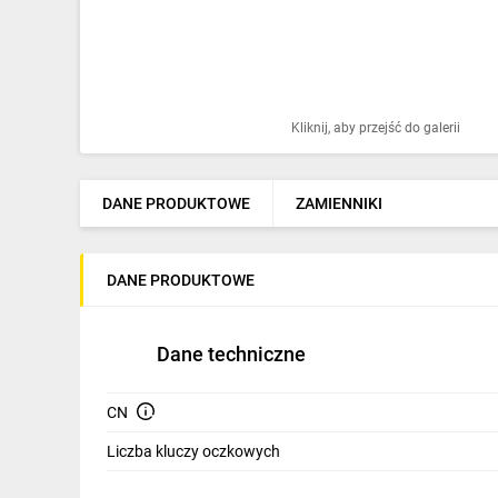
Ochrona odgromowa
Pompy ciepła
Osprzęt łączeniowy
Kliknij, aby przejść do galerii
Ogrzewanie
Elektronarzędzia i mierniki
DANE PRODUKTOWE
ZAMIENNIKI
Domofony i dzwonki
DANE PRODUKTOWE
Alarmy, monitoring, komunikacja
Napędy elektryczne
Dane techniczne
Pneumatyka
CN
Dom i ogród
Liczba kluczy oczkowych
Klimatyzacja