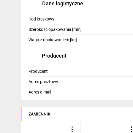
Dane logistyczne
IT, GSM
Odzież ochronna i BHP
Kod kreskowy
Inne
Szerokość opakowania [mm]
Budowa i Remont
Waga z opakowaniem [kg]
Elektronika
Producent
Smart home
Producent
Elektromobilność
Adres pocztowy
Telewizja naziemna i satelitarna
Adres e-mail
Wentylacja i rekuperacja
ZAMIENNIKI