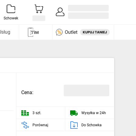
Zaloguj się / Załóż konto
i odkryj
Schowek
Usług
Cena:
3 szt.
Wysyłka w 24h
Porównaj
Do Schowka