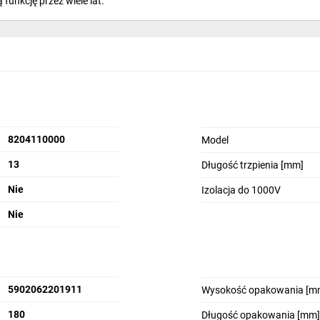
 funkcję przez wiele lat.
8204110000
Model
13
Długość trzpienia [mm]
Nie
Izolacja do 1000V
Nie
5902062201911
Wysokość opakowania [m
180
Długość opakowania [mm]