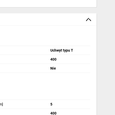
Uchwyt typu T
400
Nie
m]
5
400