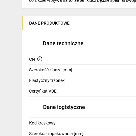
co z kolei wpływa na to, że ten klucz będzie spełniał swoją
IT, GSM
Odzież ochronna i BHP
DANE PRODUKTOWE
Inne
Budowa i Remont
Dane techniczne
Elektronika
CN
Smart home
Szerokość klucza [mm]
Elektromobilność
Elastyczny trzonek
Telewizja naziemna i satelitarna
Certyfikat VDE
Wentylacja i rekuperacja
Dane logistyczne
Kod kreskowy
Szerokość opakowania [mm]