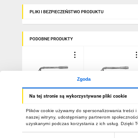
PLIKI I BEZPIECZEŃSTWO PRODUKTU
PODOBNE PRODUKTY
Zgoda
Klucz fajkowy 10 x 130
Klucz fajkowy 13 x 150
Na tej stronie są wykorzystywane pliki cookie
mm 09-205
mm 09-208
10,32 zł
brutto
12,05 zł
brutto
Plików cookie używamy do spersonalizowania treści i 
naszej witryny, udostępniamy partnerom społecznośc
uzyskanymi podczas korzystania z ich usług. Dzięki 
Wybór