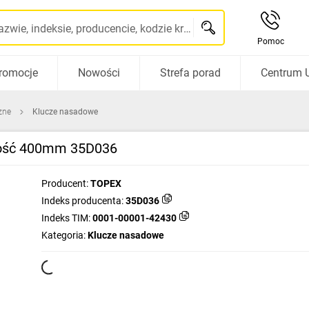
Szukaj po nazwie, indeksie, producencie, kodzie kreskowym...
Pomoc
romocje
Nowości
Strefa porad
Centrum 
zne
Klucze nasadowe
gość 400mm 35D036
Producent:
TOPEX
Indeks producenta:
35D036
Indeks TIM:
0001-00001-42430
Kategoria:
Klucze nasadowe