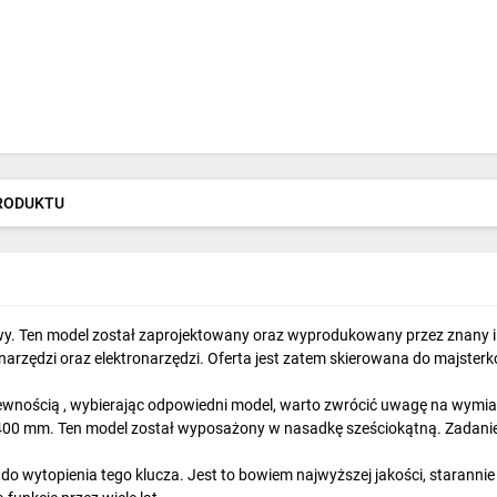
PRODUKTU
wy. Ten model został zaprojektowany oraz wyprodukowany przez znany i 
arzędzi oraz elektronarzędzi. Oferta jest zatem skierowana do majsterko
ewnością , wybierając odpowiedni model, warto zwrócić uwagę na wymiar
400 mm. Ten model został wyposażony w nasadkę sześciokątną. Zadaniem 
 do wytopienia tego klucza. Jest to bowiem najwyższej jakości, staranni