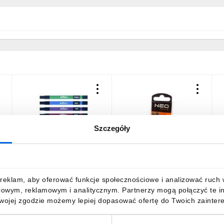
Szczegóły
Zestaw magnetycznych
Nasadka sześciokątna
N
kluczy nasadowych
1/4, 10 mm
1
150mm 47035
189,64 zł
brutto
2,57 zł
brutto
2
reklam, aby oferować funkcje społecznościowe i analizować ruch w 
iowym, reklamowym i analitycznym. Partnerzy mogą połączyć te i
Twojej zgodzie możemy lepiej dopasować ofertę do Twoich zaintere