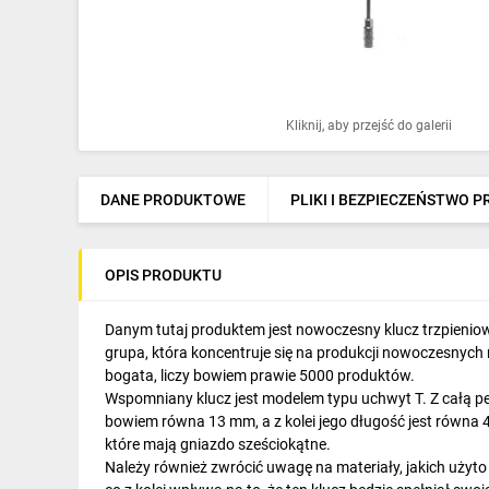
Ochrona odgromowa
Pompy ciepła
Osprzęt łączeniowy
Kliknij, aby przejść do galerii
Ogrzewanie
Elektronarzędzia i mierniki
DANE PRODUKTOWE
PLIKI I BEZPIECZEŃSTWO 
Domofony i dzwonki
OPIS PRODUKTU
Alarmy, monitoring, komunikacja
Napędy elektryczne
Danym tutaj produktem jest nowoczesny klucz trzpienio
grupa, która koncentruje się na produkcji nowoczesnych n
Pneumatyka
bogata, liczy bowiem prawie 5000 produktów.
Wspomniany klucz jest modelem typu uchwyt T. Z całą p
Dom i ogród
bowiem równa 13 mm, a z kolei jego długość jest równa 
które mają gniazdo sześciokątne.
Klimatyzacja
Należy również zwrócić uwagę na materiały, jakich użyto