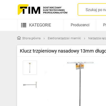
KATEGORIE
Producenci
P
Aparatura elektryczna
Strona główna
Elektronarzędzia i mierniki
Narzędzia ręc
Kable i przewody
Klucz trzpieniowy nasadowy 13mm dłu
Rozdzielnice i obudowy
Elementy prowadzenia kabli
Fotowoltaika
Gniazda i łączniki
Źródła światła
Oprawy oświetleniowe