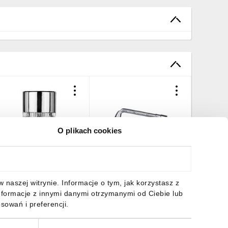
O plikach cookies
asadka sześciokątna
Klucz fajkowy 10 x 125
Klucz fa
/4, 13 mm
mm
mm
,83 zł
brutto
7,00 zł
brutto
9,10 zł
naszej witrynie. Informacje o tym, jak korzystasz z
nformacje z innymi danymi otrzymanymi od Ciebie lub
sowań i preferencji.