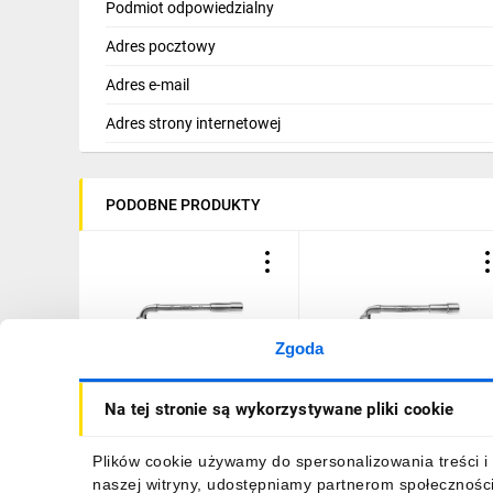
Podmiot odpowiedzialny
Adres pocztowy
Adres e-mail
Adres strony internetowej
PODOBNE PRODUKTY
Zgoda
Klucz fajkowy 10 x 130
Klucz fajkowy 13 x 150
Na tej stronie są wykorzystywane pliki cookie
mm 09-205
mm 09-208
10,32 zł
brutto
12,05 zł
brutto
Plików cookie używamy do spersonalizowania treści i 
naszej witryny, udostępniamy partnerom społecznośc