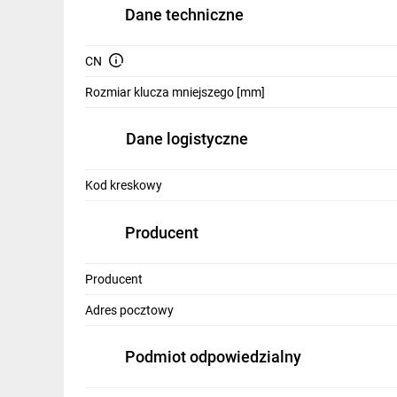
IT, GSM
Dane techniczne
Odzież ochronna i BHP
CN
Inne
Rozmiar klucza mniejszego [mm]
Budowa i Remont
Dane logistyczne
Elektronika
Kod kreskowy
Smart home
Elektromobilność
Producent
Energetyka wiatrowa
Producent
Telewizja naziemna i satelitarna
Adres pocztowy
Wentylacja i rekuperacja
Podmiot odpowiedzialny