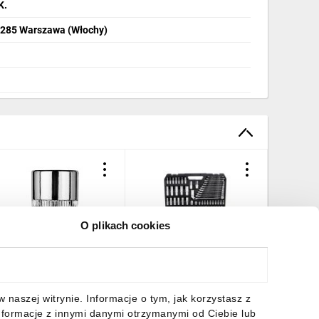
K.
2-285 Warszawa (Włochy)
O plikach cookies
asadka sześciokątna
Zestaw kluczy YATO YT-
Klucz fa
/4, 13 mm
38841
mm
,83 zł
brutto
430,44 zł
brutto
7,00 zł
naszej witrynie. Informacje o tym, jak korzystasz z
nformacje z innymi danymi otrzymanymi od Ciebie lub