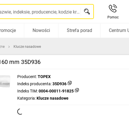
Szukaj po nazwie, indeksie, producencie, kodzie kreskowym...
Pomoc
romocje
Nowości
Strefa porad
Centrum 
zne
Klucze nasadowe
ł.160 mm 35D936
Producent:
TOPEX
Indeks producenta:
35D936
Indeks TIM:
0004-00011-91825
Kategoria:
Klucze nasadowe