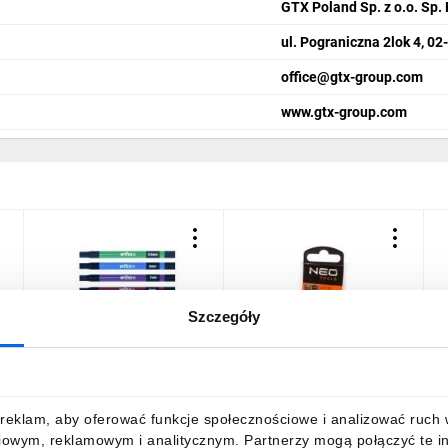
GTX Poland Sp. z o.o. Sp. 
ul. Pograniczna 2lok 4, 0
office@gtx-group.com
www.gtx-group.com
Szczegóły
Zestaw magnetycznych
Nasadka sześciokątna
N
kluczy nasadowych
1/4, 10 mm
1
150mm 47035
189,64 zł
brutto
2,57 zł
brutto
2
reklam, aby oferować funkcje społecznościowe i analizować ruch w 
iowym, reklamowym i analitycznym. Partnerzy mogą połączyć te i