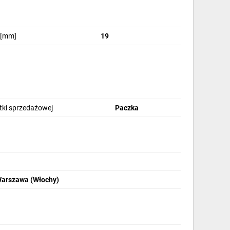
 [mm]
19
stki sprzedażowej
Paczka
Warszawa (Włochy)