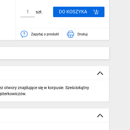
DO KOSZYKA
szt.
Zapytaj o produkt
Drukuj
 otwory znajdujące się w korpusie. Sześciokątny
jsterkowiczów.