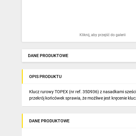
Ochrona odgromowa
Pompy ciepła
Osprzęt łączeniowy
Kliknij, aby przejść do galerii
Ogrzewanie
Elektronarzędzia i mierniki
DANE PRODUKTOWE
Domofony i dzwonki
OPIS PRODUKTU
Alarmy, monitoring, komunikacja
Napędy elektryczne
Klucz rurowy TOPEX (nr ref. 35D936) z nasadkami sześc
przekrój końcówek sprawia, że możliwe jest kręcenie kl
Pneumatyka
Dom i ogród
DANE PRODUKTOWE
Klimatyzacja