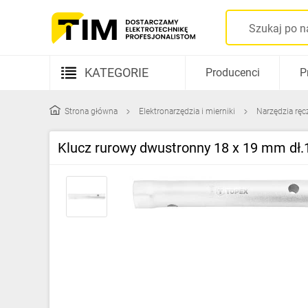
KATEGORIE
Producenci
P
Aparatura elektryczna
Strona główna
Elektronarzędzia i mierniki
Narzędzia ręc
Kable i przewody
Klucz rurowy dwustronny 18 x 19 mm d
Rozdzielnice i obudowy
Elementy prowadzenia kabli
Fotowoltaika
Gniazda i łączniki
Źródła światła
Oprawy oświetleniowe