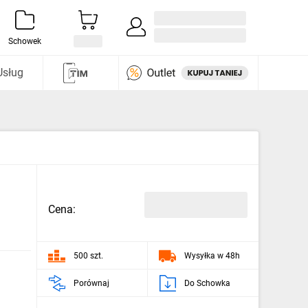
Zaloguj się / Załóż konto
i odkryj
Schowek
Usług
Cena:
500 szt.
Wysyłka w 48h
Porównaj
Do Schowka