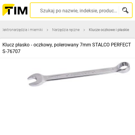
Szukaj po nazwie, indeksie, producencie, kodzie kreskowym...
Elektronarzędzia i mierniki
Narzędzia ręczne
Klucze oczkowe i płaskie
Klucz płasko ‑ oczkowy, polerowany 7mm STALCO PERFECT
S‑76707