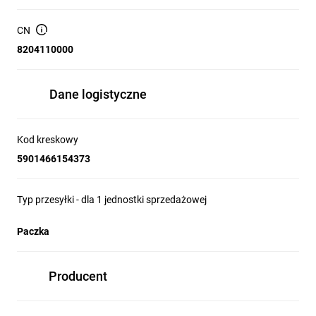
CN
MATERIAŁ PRODUKTU:
8204110000
CrV
ZASTOSOWANIE PRODUKTU:
Dane logistyczne
do pracy z połączeniami gwintowanymi
DANE TECHNICZNE:
Kod kreskowy
7 mm
5901466154373
Typ przesyłki - dla 1 jednostki sprzedażowej
Paczka
Producent