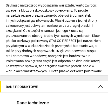
Szukając narzędzi do wyposażenia warsztatu, warto zwrócić
uwagę na klucz płasko-oczkowy polerowany. To proste
narzędzie ręczne przeznaczone do obsługi śrub, nakrętek i
innych połączeń gwintowanych. Płaski trzpień z jednej strony
zakończony jest uchwytem oczkowym, a z drugiej płaskimi
szczękami. Obie części w ramach jednego klucza są
przeznaczone do obsługi śrub o tych samych wymiarach. Klucz
płasko-oczkowy polerowany STALCO PERFECT jest narzędziem
przydatnym w wielu dziedzinach przemysłu i budownictwa, a
także przy drobnych naprawach. Dzięki zastosowaniu stopu
stali chromowo-wanadowej narzędzie jest bardzo trwałe.
Polerowana zewnętrzna część jest odporna na działanie korozji.
To wszystko sprawia, że narzędzie świetnie poradzi sobie w
warunkach warsztatowych. Klucze płasko-oczkowe polerowane
są oferowane w kilkudziesięciu wariantach wymiarowych. Mogą
służyć do obsługi śrub o wymiarach od 6 do 50 milimetrów.
DANE PRODUKTOWE
CECHY:
powłoka antykorozyjna
Dane techniczne
doskonałe dopasowanie do obsługiwanych śrub