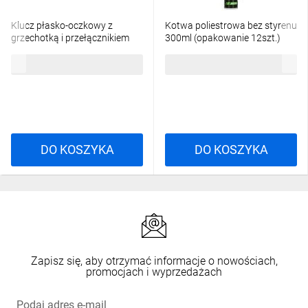
Klucz płasko-oczkowy z
Kotwa poliestrowa bez styrenu
grzechotką i przełącznikiem
300ml (opakowanie 12szt.)
13mm STALCO PERFECT S-
STALCO PERFECT S-64300
21,02 zł
brutto
386,56 zł
brutto
76936
DO KOSZYKA
DO KOSZYKA
Zapisz się, aby otrzymać informacje o nowościach,
promocjach i wyprzedażach
Podaj adres e-mail