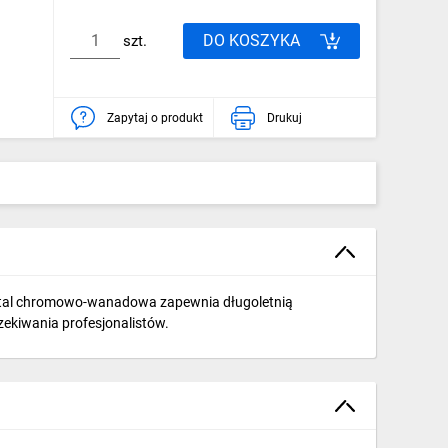
DO KOSZYKA
szt.
Zapytaj o produkt
Drukuj
stal chromowo-wanadowa zapewnia długoletnią
ekiwania profesjonalistów.