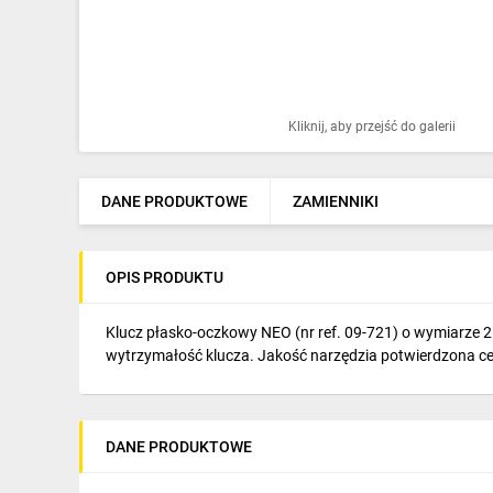
Ochrona odgromowa
Pompy ciepła
Osprzęt łączeniowy
Kliknij, aby przejść do galerii
Ogrzewanie
Elektronarzędzia i mierniki
DANE PRODUKTOWE
ZAMIENNIKI
Domofony i dzwonki
OPIS PRODUKTU
Alarmy, monitoring, komunikacja
Napędy elektryczne
Klucz płasko-oczkowy NEO (nr ref. 09-721) o wymiarz
wytrzymałość klucza. Jakość narzędzia potwierdzona cer
Pneumatyka
Dom i ogród
DANE PRODUKTOWE
Klimatyzacja