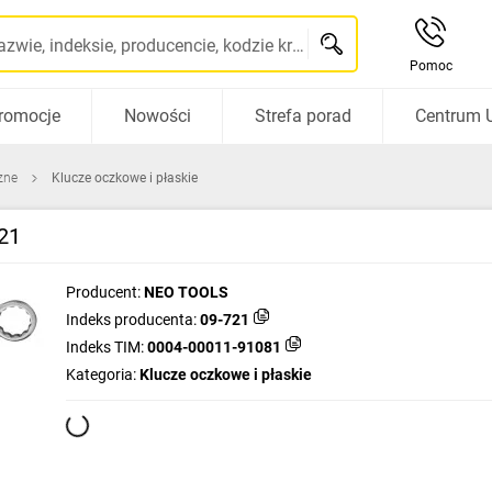
Szukaj po nazwie, indeksie, producencie, kodzie kreskowym...
Pomoc
romocje
Nowości
Strefa porad
Centrum 
zne
Klucze oczkowe i płaskie
21
Producent:
NEO TOOLS
Indeks producenta:
09-721
Indeks TIM:
0004-00011-91081
Kategoria:
Klucze oczkowe i płaskie