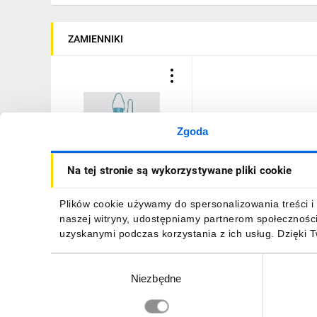
ZAMIENNIKI
Zgoda
Klucz do dławic ST 46
Na tej stronie są wykorzystywane pliki cookie
98727
1497,01 zł
brutto
Plików cookie używamy do spersonalizowania treści i 
naszej witryny, udostępniamy partnerom społecznośc
uzyskanymi podczas korzystania z ich usług. Dzięki 
Wybór
Niezbędne
zgody
DO KOSZYKA