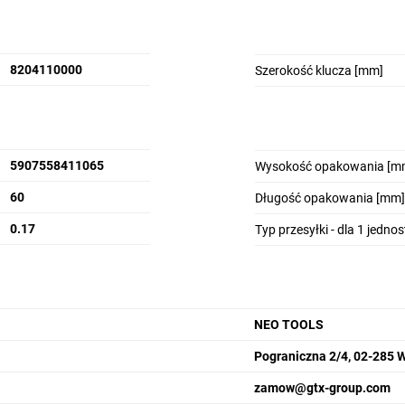
8204110000
Szerokość klucza [mm]
5907558411065
Wysokość opakowania [m
60
Długość opakowania [mm]
0.17
Typ przesyłki - dla 1 jedno
NEO TOOLS
Pograniczna 2/4, 02-285 
zamow@gtx-group.com