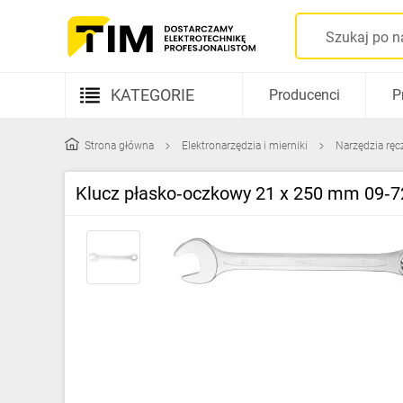
KATEGORIE
Producenci
P
Aparatura elektryczna
Strona główna
Elektronarzędzia i mierniki
Narzędzia ręc
Kable i przewody
Klucz płasko‑oczkowy 21 x 250 mm 09‑7
Rozdzielnice i obudowy
Elementy prowadzenia kabli
Fotowoltaika
Gniazda i łączniki
Źródła światła
Oprawy oświetleniowe