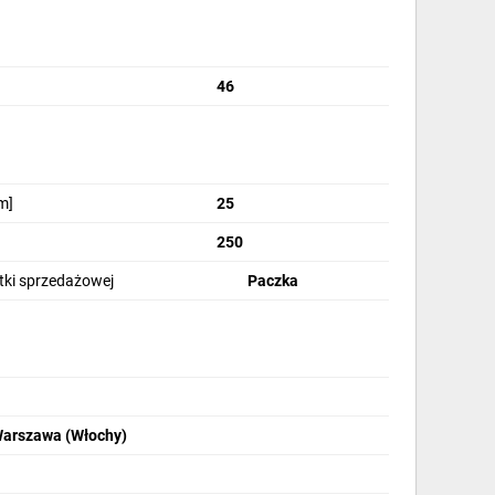
46
m]
25
250
stki sprzedażowej
Paczka
Warszawa (Włochy)