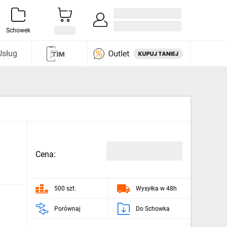
Zaloguj się / Załóż konto
i odkryj
Schowek
Usług
Cena:
500 szt.
Wysyłka w 48h
Porównaj
Do Schowka