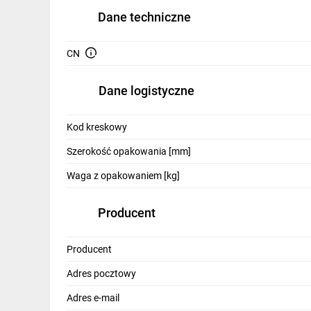
IT, GSM
Dane techniczne
Odzież ochronna i BHP
CN
Inne
Dane logistyczne
Budowa i Remont
Elektronika
Kod kreskowy
Smart home
Szerokość opakowania [mm]
Waga z opakowaniem [kg]
Elektromobilność
Energetyka wiatrowa
Producent
Telewizja naziemna i satelitarna
Producent
Wentylacja i rekuperacja
Adres pocztowy
Adres e-mail