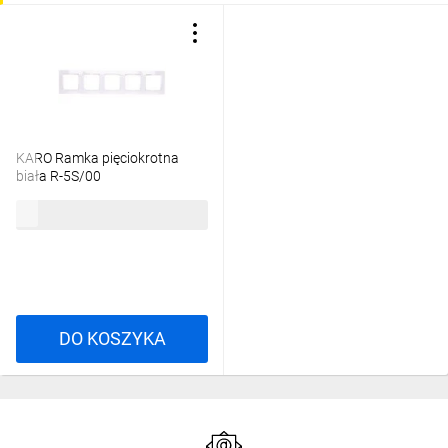
KARO Ramka pięciokrotna
biała R-5S/00
18,50 zł
brutto
DO KOSZYKA