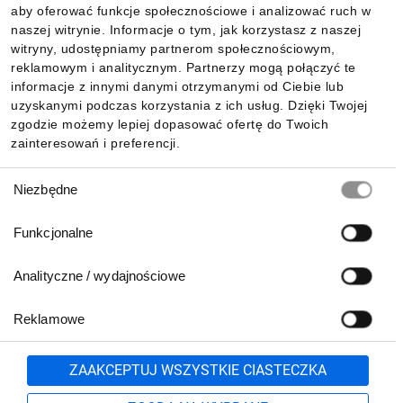
aby oferować funkcje społecznościowe i analizować ruch w
Informacje
naszej witrynie. Informacje o tym, jak korzystasz z naszej
witryny, udostępniamy partnerom społecznościowym,
reklamowym i analitycznym. Partnerzy mogą połączyć te
Pobierz naszą aplikację mobilną:
informacje z innymi danymi otrzymanymi od Ciebie lub
uzyskanymi podczas korzystania z ich usług. Dzięki Twojej
zgodzie możemy lepiej dopasować ofertę do Twoich
zainteresowań i preferencji.
Wybór
Niezbędne
zgody
Funkcjonalne
Analityczne / wydajnościowe
Reklamowe
Biuro Obsługi Klienta:
lub
801 500 700
71 37 61 600
Zgłoś
ZAAKCEPTUJ WSZYSTKIE CIASTECZKA
pn.-pt. 8:00-16:00