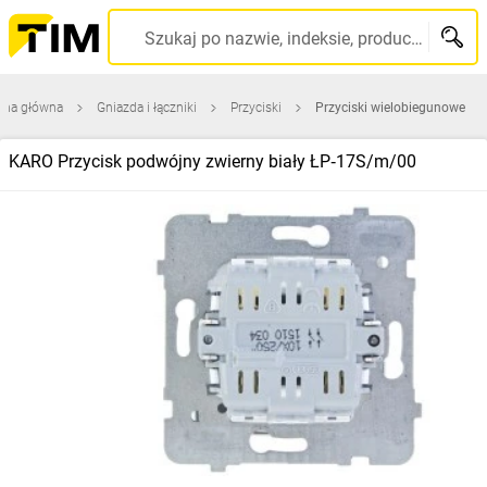
Szukaj po nazwie, indeksie, producencie, kodzie kreskowym...
ona główna
Gniazda i łączniki
Przyciski
Przyciski wielobiegunowe
KARO Przycisk podwójny zwierny biały ŁP‑17S/m/00