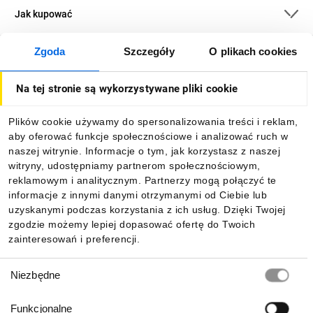
Jak kupować
Zgoda
Szczegóły
O plikach cookies
O firmie
Na tej stronie są wykorzystywane pliki cookie
Dla kupujących
Plików cookie używamy do spersonalizowania treści i reklam,
aby oferować funkcje społecznościowe i analizować ruch w
Informacje
naszej witrynie. Informacje o tym, jak korzystasz z naszej
witryny, udostępniamy partnerom społecznościowym,
reklamowym i analitycznym. Partnerzy mogą połączyć te
Pobierz naszą aplikację mobilną:
informacje z innymi danymi otrzymanymi od Ciebie lub
uzyskanymi podczas korzystania z ich usług. Dzięki Twojej
zgodzie możemy lepiej dopasować ofertę do Twoich
zainteresowań i preferencji.
Wybór
Niezbędne
zgody
Funkcjonalne