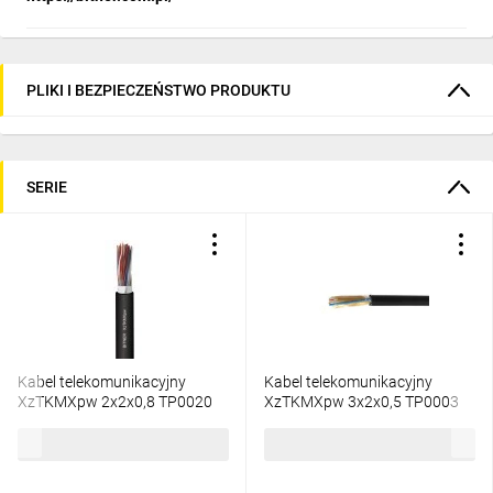
PLIKI I BEZPIECZEŃSTWO PRODUKTU
SERIE
Kabel telekomunikacyjny
Kabel telekomunikacyjny
XzTKMXpw 2x2x0,8 TP0020
XzTKMXpw 3x2x0,5 TP0003
/bębnowy/
/bębnowy/
3,41 zł
brutto
2,21 zł
brutto