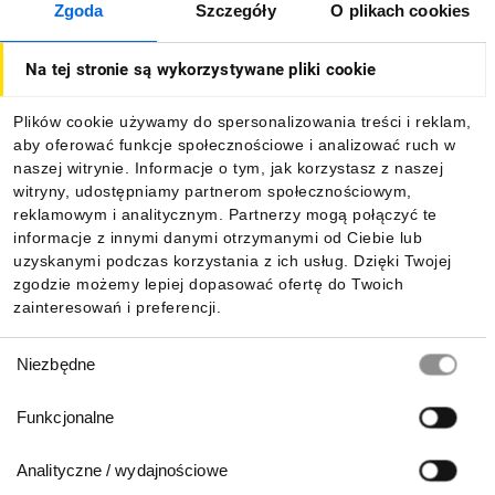
Zgoda
Szczegóły
O plikach cookies
O firmie
Na tej stronie są wykorzystywane pliki cookie
Dla kupujących
Plików cookie używamy do spersonalizowania treści i reklam,
aby oferować funkcje społecznościowe i analizować ruch w
Informacje
naszej witrynie. Informacje o tym, jak korzystasz z naszej
witryny, udostępniamy partnerom społecznościowym,
reklamowym i analitycznym. Partnerzy mogą połączyć te
Pobierz naszą aplikację mobilną:
informacje z innymi danymi otrzymanymi od Ciebie lub
uzyskanymi podczas korzystania z ich usług. Dzięki Twojej
zgodzie możemy lepiej dopasować ofertę do Twoich
zainteresowań i preferencji.
Wybór
Niezbędne
zgody
Funkcjonalne
Analityczne / wydajnościowe