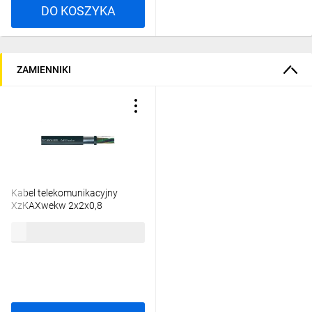
DO KOSZYKA
ZAMIENNIKI
Kabel telekomunikacyjny
XzKAXwekw 2x2x0,8
/bębnowy/
28,43 zł
brutto