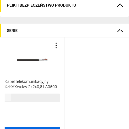
PLIKI I BEZPIECZEŃSTWO PRODUKTU
SERIE
Kabel telekomunikacyjny
XzKAXwekw 2x2x0,8 LA0500
/bębnowy/
4,93 zł
brutto