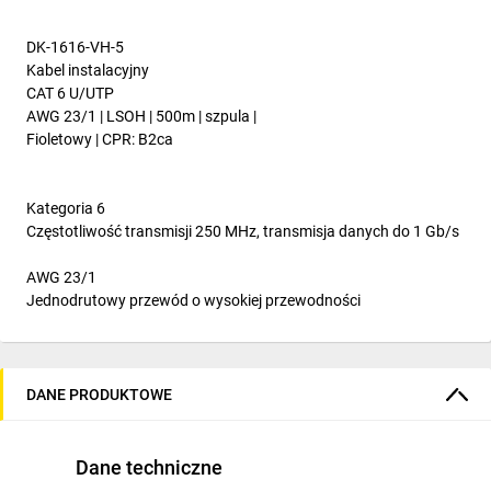
DK-1616-VH-5
Kabel instalacyjny
CAT 6 U/UTP
AWG 23/1
|
LSOH
|
500m
|
szpula
|
Fioletowy
|
CPR: B2ca
Kategoria 6
Częstotliwość transmisji 250 MHz, transmisja danych do 1 Gb/s
AWG 23/1
Jednodrutowy przewód o wysokiej przewodności
Klasa CPR
Bezhalogenowa powłoka o bardzo niskiej emisji dymu,
do instalacji o podwyższonych wymaganiach bezpieczeństwa
DANE PRODUKTOWE
pożarowego B2ca-s1a-d0-a1
Powłoka LSZH
Dane techniczne
Bezpieczny - niskodymny i bezhalogenowy płaszcz