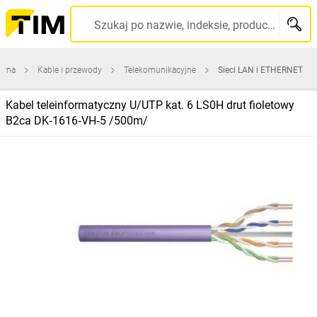
Szukaj po nazwie, indeksie, producencie, kodzie kreskowym...
ówna
Kable i przewody
Telekomunikacyjne
Sieci LAN i ETHERNET
Kabel teleinformatyczny U/UTP kat. 6 LS0H drut fioletowy
B2ca DK‑1616‑VH‑5 /500m/