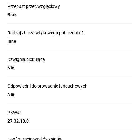
Przepust przeciwzgięciowy
Brak
Specyfikacja techniczna
Typ kabla
CAT 6 U/UTP (brak ekranowania)
Rodzaj złącza wtykowego połączenia 2
Klasa CPR
Inne
B2ca
Długość
500 m (szpula)
Dźwignia blokująca
Przewodniki
Nie
Miedziane, AWG 23/1
Liczba par
4 (8 żył)
Odpowiedni do prowadnic łańcuchowych
Ekranowanie
Nieekranowany
Nie
Izolacja
HD-PE (polietylen o wysokiej gęstości)
PKWiU
Powłoka zewnętrzna
LSOH (bezhalogenowa, trudnopalna)
27.32.13.0
Średnica zewnętrzna
ok. 6,8 mm
Konfiguracja wtyków/pinów