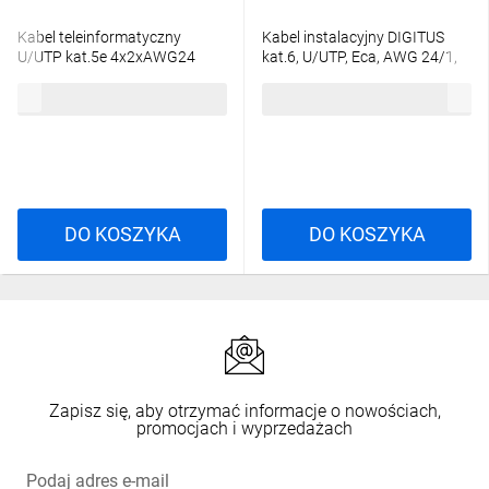
Kabel teleinformatyczny
Kabel instalacyjny DIGITUS
U/UTP kat.5e 4x2xAWG24
kat.6, U/UTP, Eca, AWG 24/1,
PVC DK-1511-V-305-1 /305m/
PVC, 305m, fioletowy, karton
410,28 zł
brutto
636,01 zł
brutto
DK-1611-V-305-1
DO KOSZYKA
DO KOSZYKA
Zapisz się, aby otrzymać informacje o nowościach,
promocjach i wyprzedażach
Podaj adres e-mail