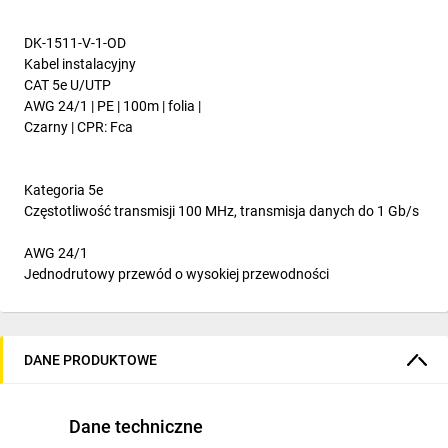
DK-1511-V-1-OD
Kabel instalacyjny
CAT 5e U/UTP
AWG 24/1
|
PE
|
100m
|
folia
|
Czarny
|
CPR: Fca
Kategoria 5e
Częstotliwość transmisji 100 MHz, transmisja danych do 1 Gb/s
AWG 24/1
Jednodrutowy przewód o wysokiej przewodności
Klasa CPR
Dla instalacji zewnątrz budynkowych gdzie nie jest wymagana
odporność ogniowa
DANE PRODUKTOWE
Powłoka PE
Odporna na wilgoć i warunki atmosferyczne powłoka do
Dane techniczne
zastosowań zewnętrznych