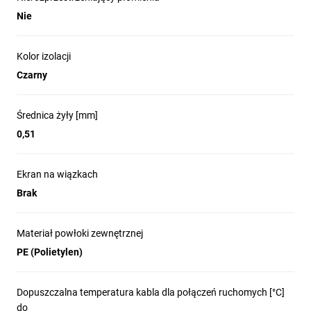
wewnętrzny
Nie
zewnętrzny suchy
zewnętrzny żelowany
Długość kabla:
Kolor izolacji
50 m
Czarny
100 m
305 m
500 m
Średnica żyły [mm]
1000 m
0,51
Klasa CPR:
B2ca
Cca
Ekran na wiązkach
Dca
Brak
Eca
Fca
Wyższy standard łączności
Materiał powłoki zewnętrznej
PE (Polietylen)
Infrastruktura Data Center
Obiekty edukacyjne i kampusy
Instalacje biurowe i komercyjne
Dopuszczalna temperatura kabla dla połączeń ruchomych [°C]
Instalacje domowe i mieszkaniowe
do