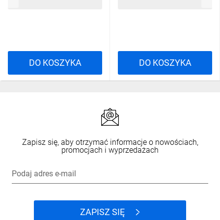
410,28 zł
brutto
636,01 zł
brutto
DK-1611-V-305-1
DO KOSZYKA
DO KOSZYKA
Zapisz się, aby otrzymać informacje o nowościach,
promocjach i wyprzedażach
Podaj adres e-mail
ZAPISZ SIĘ