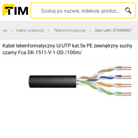
Szukaj po nazwie, indeksie, producencie, kodzie kreskowym...
ówna
Kable i przewody
Telekomunikacyjne
Sieci LAN i ETHERNET
Kabel teleinformatyczny U/UTP kat.5e PE zewnętrzny suchy
czarny Fca DK‑1511‑V‑1‑OD /100m/