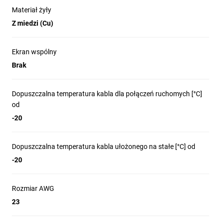
Materiał żyły
Z miedzi (Cu)
Specyfikacja techniczna
Typ kabla
CAT 5e U/UTP (brak ekranowania)
Ekran wspólny
Klasa CPR
Brak
Fca
Długość
100 m (folia)
Dopuszczalna temperatura kabla dla połączeń ruchomych [°C]
Przewodniki
od
Miedziane, AWG 24/1
Liczba par
-20
4 (8 żył)
Ekranowanie
Dopuszczalna temperatura kabla ułożonego na stałe [°C] od
Nieekranowany
Izolacja
-20
PE
Powłoka zewnętrzna
Rozmiar AWG
PE
Średnica zewnętrzna
23
ok. 4,5 mm