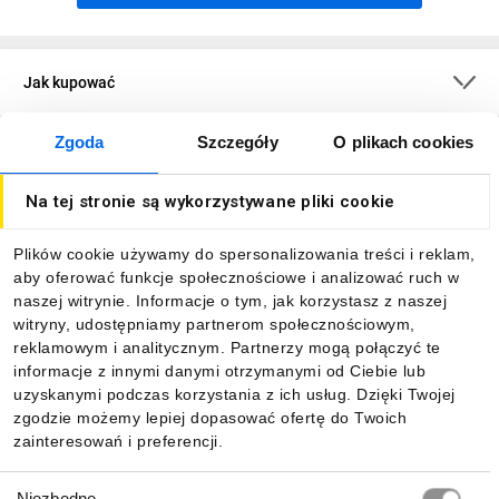
Jak kupować
Zgoda
Szczegóły
O plikach cookies
O firmie
Na tej stronie są wykorzystywane pliki cookie
Dla kupujących
Plików cookie używamy do spersonalizowania treści i reklam,
aby oferować funkcje społecznościowe i analizować ruch w
Informacje
naszej witrynie. Informacje o tym, jak korzystasz z naszej
witryny, udostępniamy partnerom społecznościowym,
reklamowym i analitycznym. Partnerzy mogą połączyć te
Pobierz naszą aplikację mobilną:
informacje z innymi danymi otrzymanymi od Ciebie lub
uzyskanymi podczas korzystania z ich usług. Dzięki Twojej
zgodzie możemy lepiej dopasować ofertę do Twoich
zainteresowań i preferencji.
Wybór
Niezbędne