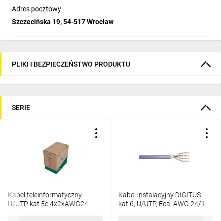
Adres pocztowy
Szczecińska 19, 54-517 Wrocław
PLIKI I BEZPIECZEŃSTWO PRODUKTU
SERIE
Kabel teleinformatyczny
Kabel instalacyjny DIGITUS
U/UTP kat.5e 4x2xAWG24
kat.6, U/UTP, Eca, AWG 24/1,
PVC DK-1511-V-305-1 /305m/
PVC, 305m, fioletowy, karton