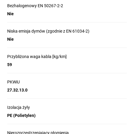
Temperatura pracy
Bezhalogenowy EN 50267-2-2
-20 °C do +75 °C
Temperatura instalacji
Nie
0 °C do +75 °C
Temp. magazynowania
Niska emisja dymów (zgodnie z EN 61034-2)
-20 °C do +75 °C
Maks. siła naciągu
Nie
150 N
Inne warianty produktu
Przybliżona waga kabla [kg/km]
Kategoria:
CAT 5e
59
CAT 6
CAT 6A
CAT 7
PKWiU
CAT 7A
27.32.13.0
CAT 8
Konstrukcja kabla:
U/UTP
Izolacja żyły
U/FTP
PE (Polietylen)
F/UTP
S/FTP
Rodzaj kabla:
Nierozprzestrzeniający płomienia