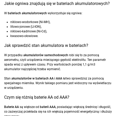
Jakie ogniwa znajdują się w bateriach akumulatorowych?
W
bateriach akumulatorowych
wykorzystuje się ogniwa:
niklowo-wodorkowe (Ni-MH),
litowo-jonowe (LI-ION),
niklowo-kadmowe (Ni-Cd),
kwasowo-ołowiowe.
Jak sprawdzić stan akumulatora w bateriach?
W przypadku
akumulatorów samochodowych
robi się to za pomocą
aerometru, czyli urządzenia mierzącego gęstość elektrolitu. Ten parametr
spada wraz z upływem czasu. Przy wartościach poniżej 1,1 g/m3
akumulator najczęściej trzeba wymienić.
Stan
akumulatorów w bateriach AA i AAA
łatwo sprawdzisz za pomocą
specjalnego miernika. Wynik takiego pomiaru jest widoczny na wyświetlaczu
w urządzeniu.
Czym się różnią baterie AA od AAA?
Baterie AA
są większe od
baterii AAA
, posiadając większą średnicę i długość,
co zazwyczaj przekłada się na ich większą pojemność energetyczną i dłuższy