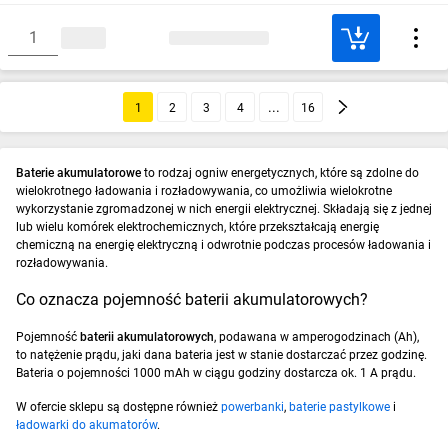
1
2
3
4
16
Baterie akumulatorowe
to rodzaj ogniw energetycznych, które są zdolne do
wielokrotnego ładowania i rozładowywania, co umożliwia wielokrotne
wykorzystanie zgromadzonej w nich energii elektrycznej. Składają się z jednej
lub wielu komórek elektrochemicznych, które przekształcają energię
chemiczną na energię elektryczną i odwrotnie podczas procesów ładowania i
rozładowywania.
Co oznacza pojemność baterii akumulatorowych?
Pojemność
baterii akumulatorowych
, podawana w amperogodzinach (Ah),
to natężenie prądu, jaki dana bateria jest w stanie dostarczać przez godzinę.
Bateria o pojemności 1000 mAh w ciągu godziny dostarcza ok. 1 A prądu.
W ofercie sklepu są dostępne również
powerbanki
,
baterie pastylkowe
i
ładowarki do akumatorów
.