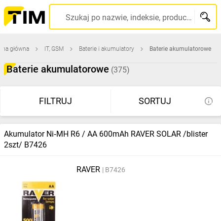
Szukaj po nazwie, indeksie, producencie, kodzie kreskowym...
ona główna
IT, GSM
Baterie i akumulatory
Baterie akumulatorowe
Baterie akumulatorowe
(375)
FILTRUJ
SORTUJ
Akumulator Ni‑MH R6 / AA 600mAh RAVER SOLAR /blister
2szt/ B7426
RAVER
B7426