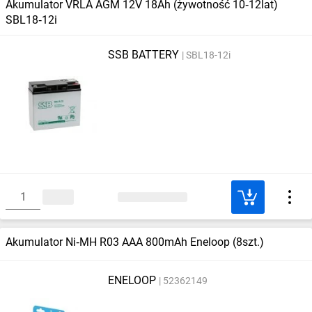
Akumulator VRLA AGM 12V 18Ah (żywotność 10‑12lat)
SBL18‑12i
SSB BATTERY
SBL18-12i
Akumulator Ni‑MH R03 AAA 800mAh Eneloop (8szt.)
ENELOOP
52362149