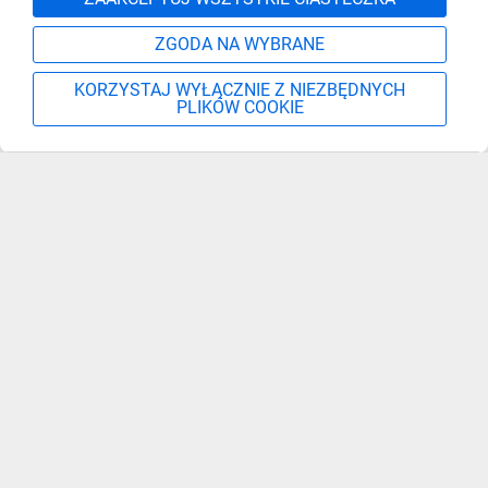
ZGODA NA WYBRANE
KORZYSTAJ WYŁĄCZNIE Z NIEZBĘDNYCH
PLIKÓW COOKIE
Szukaj
Moje konto
Start
Więcej
Zapisz się, aby otrzymać informacje o nowościach,
promocjach i wyprzedażach
Podaj adres e-mail