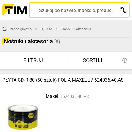
Szukaj po nazwie, indeksie, producencie, kodzie kreskowym...
Strona główna
IT, GSM
Nośniki i akcesoria
Nośniki i akcesoria
(8)
FILTRUJ
SORTUJ
PŁYTA CD‑R 80 (50 sztuk) FOLIA MAXELL / 624036.40.AS
Maxell
624036.40.AS