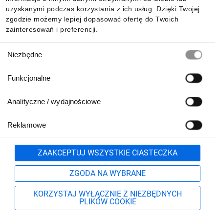
uzyskanymi podczas korzystania z ich usług. Dzięki Twojej
zgodzie możemy lepiej dopasować ofertę do Twoich
zainteresowań i preferencji.
Wybór
Niezbędne
zgody
Funkcjonalne
Analityczne / wydajnościowe
Reklamowe
Zgłoś
ZAAKCEPTUJ WSZYSTKIE CIASTECZKA
ZGODA NA WYBRANE
KORZYSTAJ WYŁĄCZNIE Z NIEZBĘDNYCH
PLIKÓW COOKIE
Szukaj
Moje konto
Start
Więcej