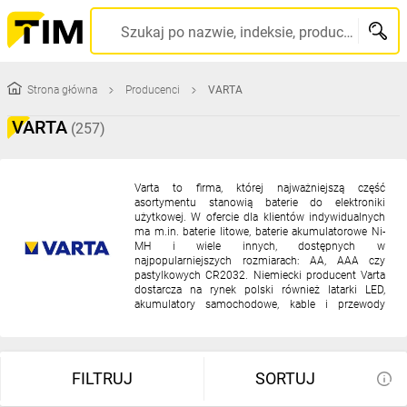
TIM
Szukaj po nazwie, indeksie, producencie, kodzie kreskowym...
SA
Strona główna
Producenci
VARTA
-
VARTA
(257)
wysyłamy
produkty
Varta to firma, której najważniejszą część
asortymentu stanowią baterie do elektroniki
użytkowej. W ofercie dla klientów indywidualnych
w
ma m.in. baterie litowe, baterie akumulatorowe Ni-
MH i wiele innych, dostępnych w
najpopularniejszych rozmiarach: AA, AAA czy
24h
pastylkowych CR2032. Niemiecki producent Varta
dostarcza na rynek polski również latarki LED,
akumulatory samochodowe, kable i przewody
multimedialne, ładowarki LCD.
FILTRUJ
SORTUJ