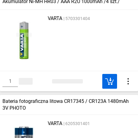
Akumulator Ni‑MH HR03 / AAA R2U 1000mAh /4 szt./
VARTA
5703301404
Bateria fotograficzna litowa CR17345 / CR123A 1480mAh
3V PHOTO
VARTA
6205301401