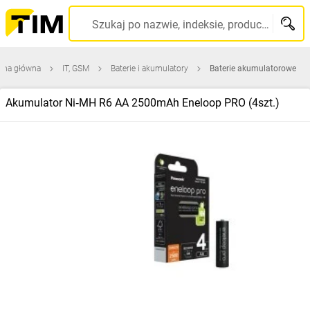
Szukaj po nazwie, indeksie, producencie, kodzie kreskowym...
ona główna
IT, GSM
Baterie i akumulatory
Baterie akumulatorowe
Akumulator Ni‑MH R6 AA 2500mAh Eneloop PRO (4szt.)