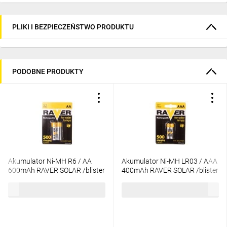
PLIKI I BEZPIECZEŃSTWO PRODUKTU
PODOBNE PRODUKTY
Akumulator Ni-MH R6 / AA
Akumulator Ni-MH LR03 / AAA
600mAh RAVER SOLAR /blister
400mAh RAVER SOLAR /blister
2szt/ B7426
2szt/ B7414
9,13 zł
brutto
9,13 zł
brutto