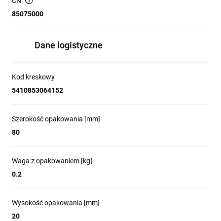
- Opakowania bez plastiku
CN
85075000
Dane logistyczne
Kod kreskowy
5410853064152
Szerokość opakowania [mm]
80
Waga z opakowaniem [kg]
0.2
Wysokość opakowania [mm]
20