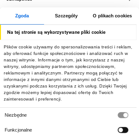
Zgoda
Szczegóły
O plikach cookies
O firmie
Na tej stronie są wykorzystywane pliki cookie
Dla kupujących
Plików cookie używamy do spersonalizowania treści i reklam,
aby oferować funkcje społecznościowe i analizować ruch w
Informacje
naszej witrynie. Informacje o tym, jak korzystasz z naszej
witryny, udostępniamy partnerom społecznościowym,
reklamowym i analitycznym. Partnerzy mogą połączyć te
Pobierz naszą aplikację mobilną:
informacje z innymi danymi otrzymanymi od Ciebie lub
uzyskanymi podczas korzystania z ich usług. Dzięki Twojej
zgodzie możemy lepiej dopasować ofertę do Twoich
zainteresowań i preferencji.
Wybór
Niezbędne
zgody
Funkcjonalne