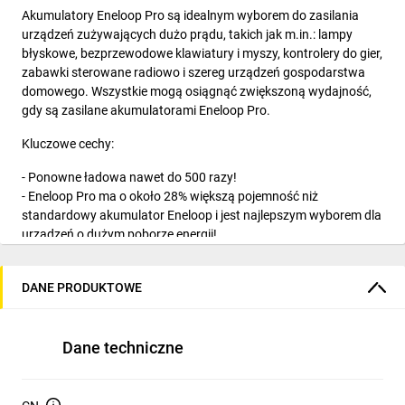
Akumulatory Eneloop Pro są idealnym wyborem do zasilania
urządzeń zużywających dużo prądu, takich jak m.in.: lampy
błyskowe, bezprzewodowe klawiatury i myszy, kontrolery do gier,
zabawki sterowane radiowo i szereg urządzeń gospodarstwa
domowego. Wszystkie mogą osiągnąć zwiększoną wydajność,
gdy są zasilane akumulatorami Eneloop Pro.
Kluczowe cechy:
- Ponowne ładowa nawet do 500 razy!
- Eneloop Pro ma o około 28% większą pojemność niż
standardowy akumulator Eneloop i jest najlepszym wyborem dla
urządzeń o dużym poborze energii!
- Unikalne technologie zmniejszają samorozładowanie.
- Eneloop Pro zachowuje 85% energii po 1 roku przechowywania.
DANE PRODUKTOWE
- Wytrzymuje znacznie dłużej niż bateria alkaliczna.
- Trwalsze niż bateria alkaliczna dzięki stabilnemu napięciu.
- Do użytku w niskich temperaturach, np. w ośrodkach
Dane techniczne
narciarskich.
- Utrzymuje wyższe napięcie niż bateria alkaliczna w niskich
temperaturach.