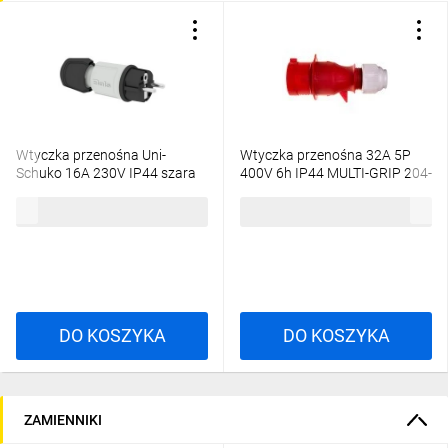
Wtyczka przenośna Uni-
Wtyczka przenośna 32A 5P
Schuko 16A 230V IP44 szara
400V 6h IP44 MULTI-GRIP 204-
Multi-Grip 7371
TLS
21,06 zł
brutto
23,44 zł
brutto
DO KOSZYKA
DO KOSZYKA
ZAMIENNIKI