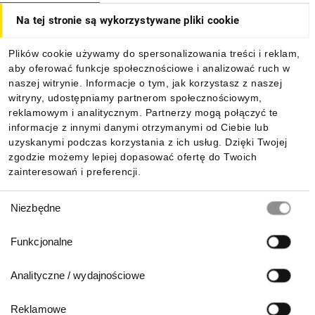
Na tej stronie są wykorzystywane pliki cookie
Dla kupujących
Plików cookie używamy do spersonalizowania treści i reklam,
aby oferować funkcje społecznościowe i analizować ruch w
Informacje
naszej witrynie. Informacje o tym, jak korzystasz z naszej
witryny, udostępniamy partnerom społecznościowym,
reklamowym i analitycznym. Partnerzy mogą połączyć te
Pobierz naszą aplikację mobilną:
informacje z innymi danymi otrzymanymi od Ciebie lub
uzyskanymi podczas korzystania z ich usług. Dzięki Twojej
zgodzie możemy lepiej dopasować ofertę do Twoich
zainteresowań i preferencji.
Wybór
Niezbędne
zgody
Funkcjonalne
Analityczne / wydajnościowe
Reklamowe
Biuro Obsługi Klienta: