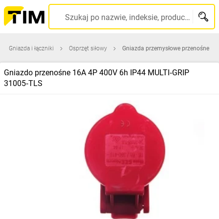
Szukaj po nazwie, indeksie, producencie, kodzie kreskowym...
Gniazda i łączniki
Osprzęt siłowy
Gniazda przemysłowe przenośne
Gniazdo przenośne 16A 4P 400V 6h IP44 MULTI‑GRIP
31005‑TLS