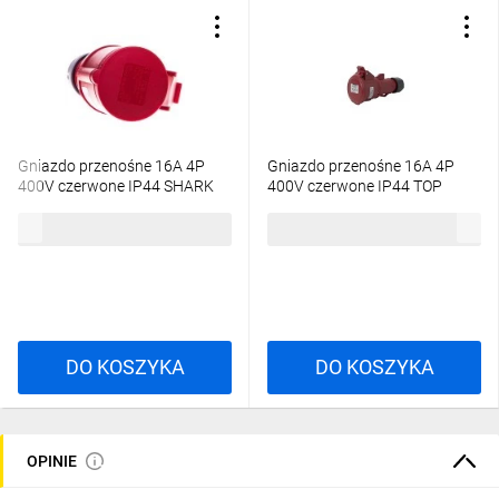
Gniazdo przenośne 16A 4P
Gniazdo przenośne 16A 4P
400V czerwone IP44 SHARK
400V czerwone IP44 TOP
214-6
SpeedPRO 23300\P01
22,36 zł
brutto
20,73 zł
brutto
DO KOSZYKA
DO KOSZYKA
OPINIE