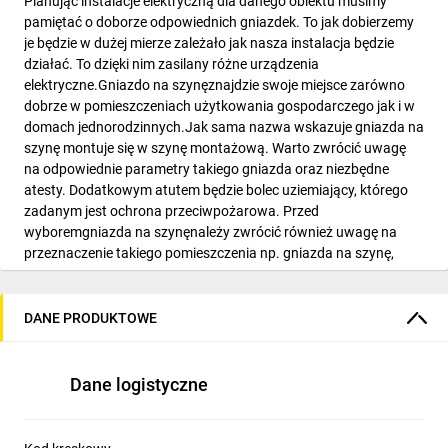
Planując instalacje elektryczną dla danego obiektu musimy
pamiętać o doborze odpowiednich gniazdek. To jak dobierzemy
je będzie w dużej mierze zależało jak nasza instalacja będzie
działać. To dzięki nim zasilany różne urządzenia
elektryczne.Gniazdo na szynęznajdzie swoje miejsce zarówno
dobrze w pomieszczeniach użytkowania gospodarczego jak i w
domach jednorodzinnych.Jak sama nazwa wskazuje gniazda na
szynę montuje się w szynę montażową. Warto zwrócić uwagę
na odpowiednie parametry takiego gniazda oraz niezbędne
atesty. Dodatkowym atutem będzie bolec uziemiający, którego
zadanym jest ochrona przeciwpożarowa. Przed
wyboremgniazda na szynęnależy zwrócić również uwagę na
przeznaczenie takiego pomieszczenia np. gniazda na szynę,
które będziemy montować w pomieszczeniach garażowych
powinny być odporne na kurz oraz pył, natomiast jeżeli będziemy
je montować w warunkach około atmosferycznych powinny być
DANE PRODUKTOWE
odporne na wilgoć. Reasumując gniazda na szynę stosujemy
aby korzystać z prądu nawet gdy dany obwód będzie odłączony.
Unikamy wtedy problemu zwarcia.
Dane logistyczne
Gniazdo z uziemieniem – dlaczego to tak istotne?
Na rynku różnych producentów gniazdek elektrycznych znajduje
się bardzo szeroka oferta produktów różniąca się i wyglądem i