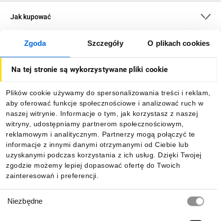
Jak kupować
Zgoda
Szczegóły
O plikach cookies
O firmie
Na tej stronie są wykorzystywane pliki cookie
Dla kupujących
Plików cookie używamy do spersonalizowania treści i reklam,
aby oferować funkcje społecznościowe i analizować ruch w
Informacje
naszej witrynie. Informacje o tym, jak korzystasz z naszej
witryny, udostępniamy partnerom społecznościowym,
reklamowym i analitycznym. Partnerzy mogą połączyć te
Pobierz naszą aplikację mobilną:
informacje z innymi danymi otrzymanymi od Ciebie lub
uzyskanymi podczas korzystania z ich usług. Dzięki Twojej
zgodzie możemy lepiej dopasować ofertę do Twoich
zainteresowań i preferencji.
Wybór
Niezbędne
zgody