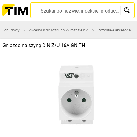
Szukaj po nazwie, indeksie, producencie, kodzie kreskowym...
ce i obudowy
Akcesoria do rozbudowy rozdzielnic
Pozostałe akcesoria
Gniazdo na szynę DIN Z/U 16A GN TH