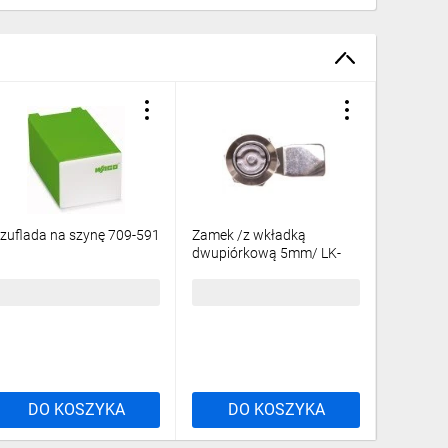
zuflada na szynę 709-591
Zamek /z wkładką
Gniazdo
dwupiórkową 5mm/ LK-
16A 230
D5-M22 001102168
5TE6803
9,08 zł
brutto
37,21 zł
brutto
47,54 z
DO KOSZYKA
DO KOSZYKA
DO