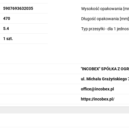
5907693632035
Wysokość opakowania [m
470
Długość opakowania [mm]
5.4
Typ przesyłki - dla 1 jedno
1 szt.
"INCOBEX" SPÓŁKA Z O
ul. Michała Grażyńskiego 
office@incobex.pl
https://incobex.pl/