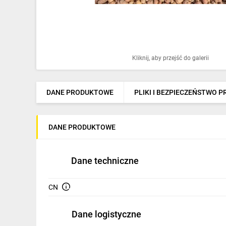
Ochrona odgromowa
Pompy ciepła
Osprzęt łączeniowy
Kliknij, aby przejść do galerii
Ogrzewanie
Elektronarzędzia i mierniki
DANE PRODUKTOWE
PLIKI I BEZPIECZEŃSTWO 
Domofony i dzwonki
DANE PRODUKTOWE
Alarmy, monitoring, komunikacja
Napędy elektryczne
Dane techniczne
Pneumatyka
CN
Dom i ogród
Klimatyzacja
Dane logistyczne