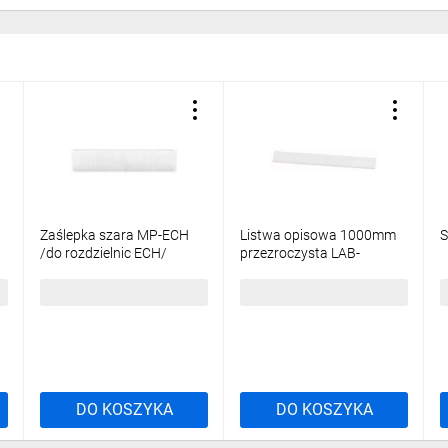
Zaślepka szara MP-ECH
Listwa opisowa 1000mm
S
/do rozdzielnic ECH/
przezroczysta LAB-
001101053
BAR_1000 107911
5,13 zł
brutto
21,08 zł
brutto
1
DO KOSZYKA
DO KOSZYKA