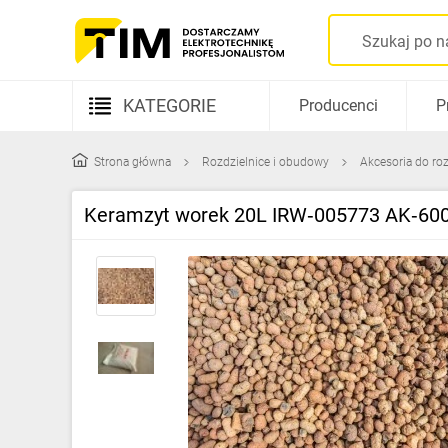
KATEGORIE
Producenci
P
Aparatura elektryczna
Strona główna
Rozdzielnice i obudowy
Akcesoria do ro
Kable i przewody
Keramzyt worek 20L IRW‑005773 AK‑60
Rozdzielnice i obudowy
Elementy prowadzenia kabli
Fotowoltaika
Gniazda i łączniki
Źródła światła
Oprawy oświetleniowe