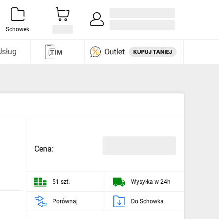
Zaloguj się / Załóż konto
i odkryj
Schowek
Usług
Cena:
51 szt.
Wysyłka w 24h
Porównaj
Do Schowka