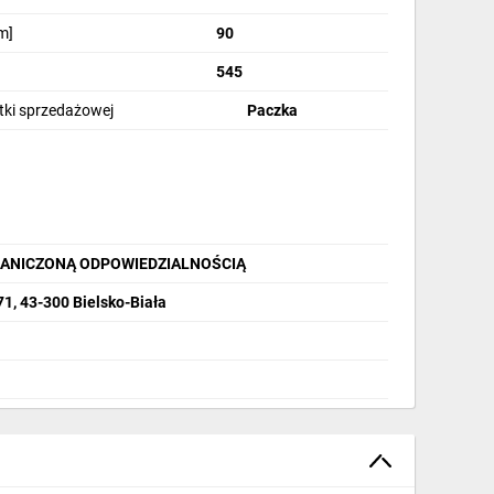
m]
90
545
stki sprzedażowej
Paczka
GRANICZONĄ ODPOWIEDZIALNOŚCIĄ
71, 43-300 Bielsko-Biała