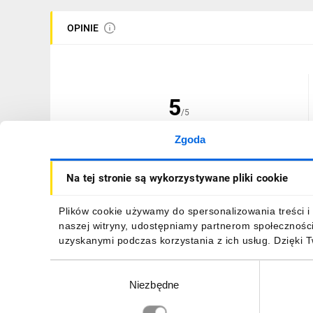
OPINIE
5
/5
Zgoda
(1 opinia)
Na tej stronie są wykorzystywane pliki cookie
Plików cookie używamy do spersonalizowania treści i 
naszej witryny, udostępniamy partnerom społecznośc
23.03.2026
P...k
uzyskanymi podczas korzystania z ich usług. Dzięki 
wszystko ok
Wybór
Niezbędne
zgody
ZGŁOŚ NADUŻYCIE