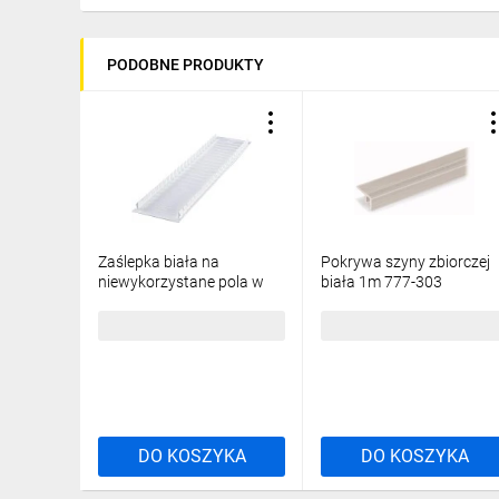
PODOBNE PRODUKTY
Zaślepka biała na
Pokrywa szyny zbiorczej
niewykorzystane pola w
biała 1m 777-303
rozdzielnicy MP-E
001101052
6,11 zł
brutto
21,75 zł
brutto
DO KOSZYKA
DO KOSZYKA