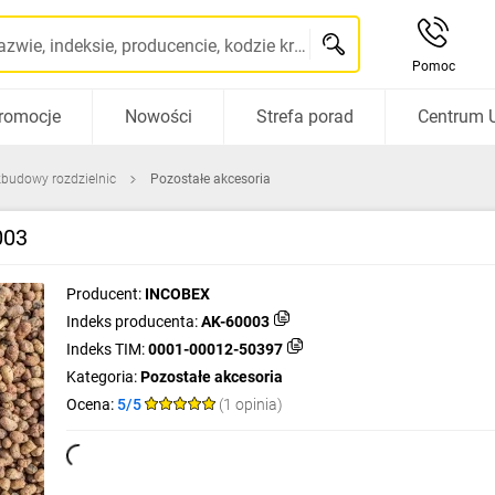
Szukaj po nazwie, indeksie, producencie, kodzie kreskowym...
Pomoc
romocje
Nowości
Strefa porad
Centrum 
zbudowy rozdzielnic
Pozostałe akcesoria
003
Producent:
INCOBEX
Indeks producenta:
AK-60003
Indeks TIM:
0001-00012-50397
Kategoria:
Pozostałe akcesoria
Ocena:
5/5
(1 opinia)