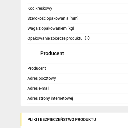
IT, GSM
Kod kreskowy
Odzież ochronna i BHP
Szerokość opakowania [mm]
Inne
Waga z opakowaniem [kg]
Budowa i Remont
Opakowanie zbiorcze produktu
Elektronika
Producent
Smart home
Producent
Elektromobilność
Adres pocztowy
Telewizja naziemna i satelitarna
Adres e-mail
Wentylacja i rekuperacja
Adres strony internetowej
PLIKI I BEZPIECZEŃSTWO PRODUKTU