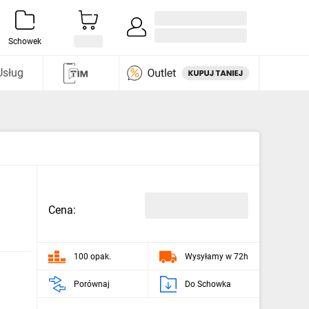
Zaloguj się / Załóż konto
i odkryj
Schowek
Usług
Cena:
100 opak.
Wysyłamy w 72h
Porównaj
Do Schowka