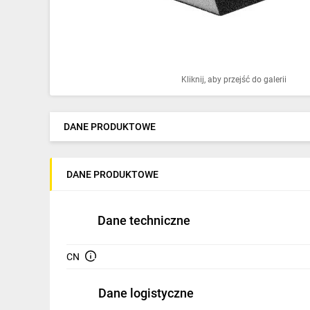
Ochrona odgromowa
Pompy ciepła
Osprzęt łączeniowy
Kliknij, aby przejść do galerii
Ogrzewanie
Elektronarzędzia i mierniki
DANE PRODUKTOWE
Domofony i dzwonki
DANE PRODUKTOWE
Alarmy, monitoring, komunikacja
Napędy elektryczne
Dane techniczne
Pneumatyka
CN
Dom i ogród
Dane logistyczne
Klimatyzacja