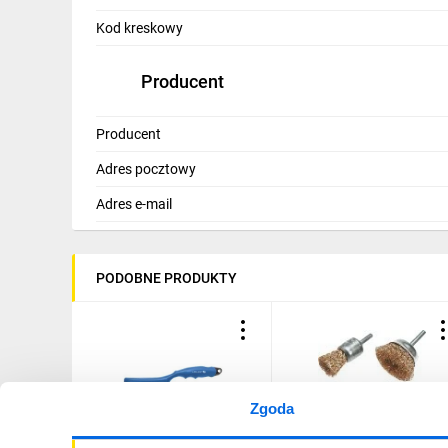
IT, GSM
Kod kreskowy
Odzież ochronna i BHP
Producent
Inne
Producent
Budowa i Remont
Adres pocztowy
Elektronika
Adres e-mail
Smart home
Elektromobilność
PODOBNE PRODUKTY
Energetyka wiatrowa
Telewizja naziemna i satelitarna
Wentylacja i rekuperacja
Zgoda