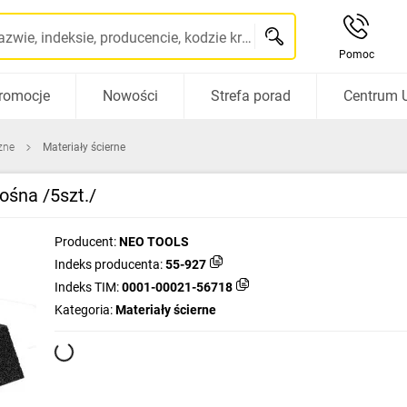
Szukaj po nazwie, indeksie, producencie, kodzie kreskowym...
Pomoc
romocje
Nowości
Strefa porad
Centrum 
zne
Materiały ścierne
ośna /5szt./
Producent:
NEO TOOLS
Indeks producenta:
55-927
Indeks TIM:
0001-00021-56718
Kategoria:
Materiały ścierne