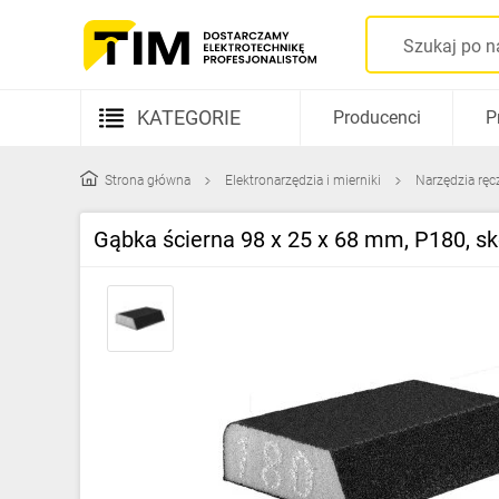
KATEGORIE
Producenci
P
Aparatura elektryczna
Strona główna
Elektronarzędzia i mierniki
Narzędzia ręc
Kable i przewody
Gąbka ścierna 98 x 25 x 68 mm, P180, sk
Rozdzielnice i obudowy
Elementy prowadzenia kabli
Fotowoltaika
Gniazda i łączniki
Źródła światła
Oprawy oświetleniowe