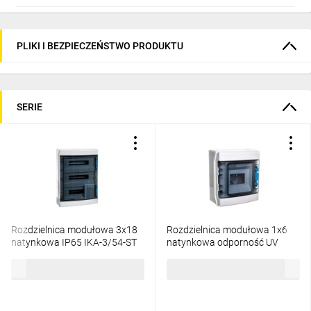
PLIKI I BEZPIECZEŃSTWO PRODUKTU
SERIE
Rozdzielnica modułowa 3x18
Rozdzielnica modułowa 1x6
natynkowa IP65 IKA-3/54-ST
natynkowa odporność UV
174202
IP65 IKA-1/6-ST-UV 174188
1040,43 zł
brutto
375,72 zł
brutto