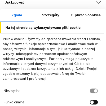
Jak kupować
Zgoda
Szczegóły
O plikach cookies
O firmie
Na tej stronie są wykorzystywane pliki cookie
Dla kupujących
Plików cookie używamy do spersonalizowania treści i reklam,
aby oferować funkcje społecznościowe i analizować ruch w
Informacje
naszej witrynie. Informacje o tym, jak korzystasz z naszej
witryny, udostępniamy partnerom społecznościowym,
reklamowym i analitycznym. Partnerzy mogą połączyć te
Pobierz naszą aplikację mobilną:
informacje z innymi danymi otrzymanymi od Ciebie lub
uzyskanymi podczas korzystania z ich usług. Dzięki Twojej
zgodzie możemy lepiej dopasować ofertę do Twoich
zainteresowań i preferencji.
Wybór
Niezbędne
zgody
Funkcjonalne