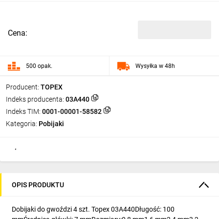
Cena:
500 opak.
Wysyłka w 48h
Producent:
TOPEX
Indeks producenta:
03A440
Indeks TIM:
0001-00001-58582
Kategoria:
Pobijaki
OPIS PRODUKTU
Dobijaki do gwoździ 4 szt. Topex 03A440Długość: 100