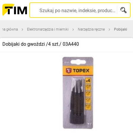
Szukaj po nazwie, indeksie, producencie, kodzie kreskowym...
rona główna
Elektronarzędzia i mierniki
Narzędzia ręczne
Pobijaki
Dobijaki do gwoździ /4 szt./ 03A440