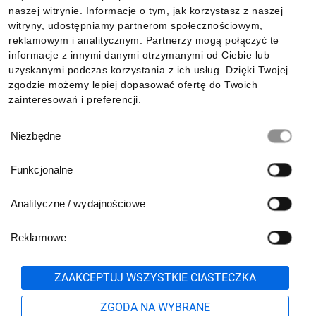
Informacje
naszej witrynie. Informacje o tym, jak korzystasz z naszej
witryny, udostępniamy partnerom społecznościowym,
reklamowym i analitycznym. Partnerzy mogą połączyć te
Pobierz naszą aplikację mobilną:
informacje z innymi danymi otrzymanymi od Ciebie lub
uzyskanymi podczas korzystania z ich usług. Dzięki Twojej
zgodzie możemy lepiej dopasować ofertę do Twoich
zainteresowań i preferencji.
Wybór
Niezbędne
zgody
Funkcjonalne
Analityczne / wydajnościowe
Reklamowe
Biuro Obsługi Klienta:
lub
801 500 700
71 37 61 600
Zgłoś
ZAAKCEPTUJ WSZYSTKIE CIASTECZKA
pn.-pt. 8:00-16:00
Formularz kontaktowy
ZGODA NA WYBRANE