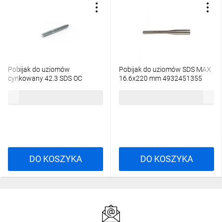
Pobijak do uziomów
Pobijak do uziomów SDS MAX
cynkowany 42.3 SDS OC
16.6x220 mm 4932451355
/94209901/
136,76 zł
brutto
196,47 zł
brutto
DO KOSZYKA
DO KOSZYKA