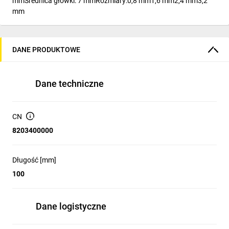
mmŚrednica główki: 7 mmRozmiary:0,8 mm1,6 mm2,4 mm3,2
mm
DANE PRODUKTOWE
Dane techniczne
CN
8203400000
Długość [mm]
100
Dane logistyczne