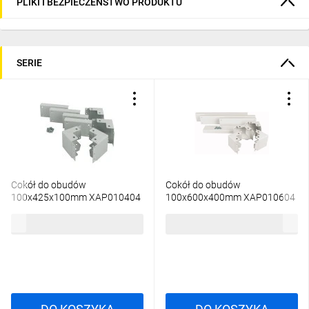
PLIKI I BEZPIECZEŃSTWO PRODUKTU
SERIE
Cokół do obudów
Cokół do obudów
100x425x100mm XAP010404
100x600x400mm XAP010604
283822
283825
581,63 zł
brutto
589,43 zł
brutto