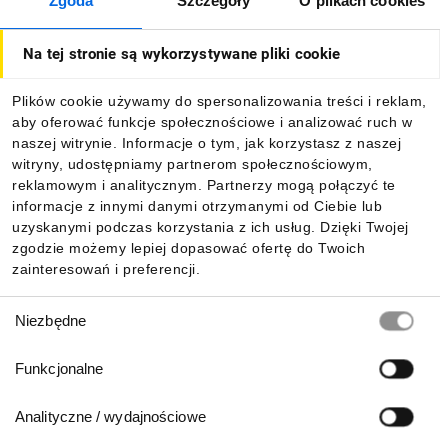
Zgoda
Szczegóły
O plikach cookies
O firmie
Na tej stronie są wykorzystywane pliki cookie
Dla kupujących
Plików cookie używamy do spersonalizowania treści i reklam,
aby oferować funkcje społecznościowe i analizować ruch w
Informacje
naszej witrynie. Informacje o tym, jak korzystasz z naszej
witryny, udostępniamy partnerom społecznościowym,
reklamowym i analitycznym. Partnerzy mogą połączyć te
Pobierz naszą aplikację mobilną:
informacje z innymi danymi otrzymanymi od Ciebie lub
uzyskanymi podczas korzystania z ich usług. Dzięki Twojej
zgodzie możemy lepiej dopasować ofertę do Twoich
zainteresowań i preferencji.
Wybór
Niezbędne
zgody
Funkcjonalne
Analityczne / wydajnościowe