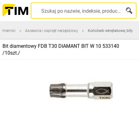
Szukaj po nazwie, indeksie, producencie, kodzie kreskowym...
i mierniki
Akcesoria i osprzęt narzędziowy
Końcówki wkrętakowe, bity
Bit diamentowy FDB T30 DIAMANT BIT W 10 533140
/10szt./