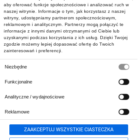
aby oferować funkcje społecznościowe i analizować ruch w
Informacje
naszej witrynie. Informacje o tym, jak korzystasz z naszej
witryny, udostępniamy partnerom społecznościowym,
reklamowym i analitycznym. Partnerzy mogą połączyć te
Pobierz naszą aplikację mobilną:
informacje z innymi danymi otrzymanymi od Ciebie lub
uzyskanymi podczas korzystania z ich usług. Dzięki Twojej
zgodzie możemy lepiej dopasować ofertę do Twoich
zainteresowań i preferencji.
Wybór
Niezbędne
zgody
Funkcjonalne
Analityczne / wydajnościowe
Reklamowe
Biuro Obsługi Klienta:
lub
801 500 700
71 37 61 600
Zgłoś
ZAAKCEPTUJ WSZYSTKIE CIASTECZKA
pn.-pt. 8:00-16:00