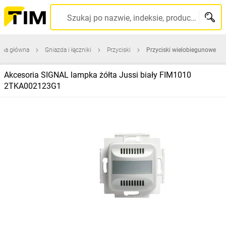
Szukaj po nazwie, indeksie, producencie, kodzie kreskowym...
ona główna
Gniazda i łączniki
Przyciski
Przyciski wielobiegunowe
Akcesoria SIGNAL lampka żółta Jussi biały FIM1010
2TKA002123G1