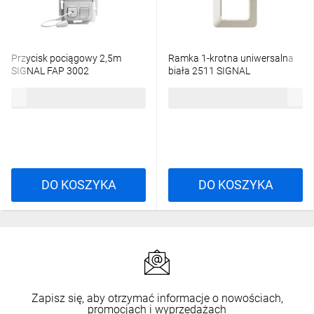
Przycisk pociągowy 2,5m
Ramka 1-krotna uniwersalna
SIGNAL FAP 3002
biała 2511 SIGNAL
2TKA002098G1
2TKA000006G1
391,98 zł
brutto
10,89 zł
brutto
DO KOSZYKA
DO KOSZYKA
Zapisz się, aby otrzymać informacje o nowościach,
promocjach i wyprzedażach