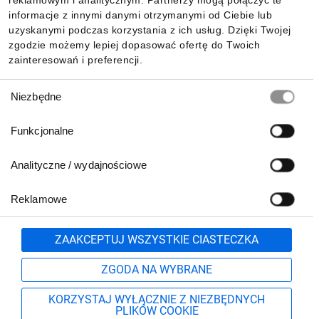
reklamowym i analitycznym. Partnerzy mogą połączyć te
Pobierz naszą aplikację mobilną:
informacje z innymi danymi otrzymanymi od Ciebie lub
uzyskanymi podczas korzystania z ich usług. Dzięki Twojej
zgodzie możemy lepiej dopasować ofertę do Twoich
zainteresowań i preferencji.
Wybór
Niezbędne
zgody
Funkcjonalne
Analityczne / wydajnościowe
Reklamowe
Biuro Obsługi Klienta:
lub
801 500 700
71 37 61 600
Zgłoś
ZAAKCEPTUJ WSZYSTKIE CIASTECZKA
pn.-pt. 8:00-16:00
Formularz kontaktowy
ZGODA NA WYBRANE
KORZYSTAJ WYŁĄCZNIE Z NIEZBĘDNYCH
PLIKÓW COOKIE