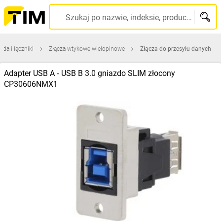
Szukaj po nazwie, indeksie, producencie, kodzie kreskowym...
zda i łączniki
Złącza wtykowe wielopinowe
Złącza do przesyłu danych
Adapter USB A ‑ USB B 3.0 gniazdo SLIM złocony
CP30606NMX1