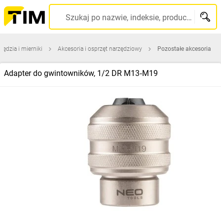
Szukaj po nazwie, indeksie, producencie, kodzie kreskowym...
zędzia i mierniki
Akcesoria i osprzęt narzędziowy
Pozostałe akcesoria
Adapter do gwintowników, 1/2 DR M13‑M19