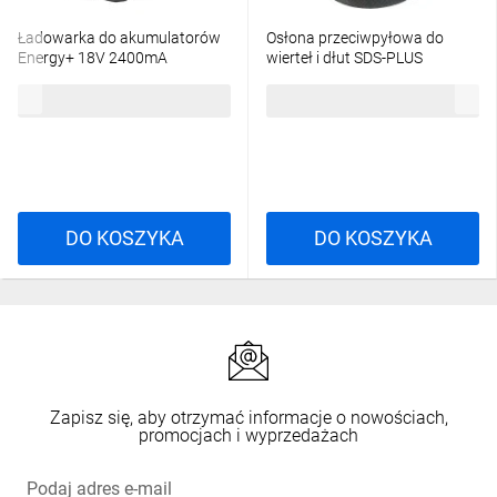
Ładowarka do akumulatorów
Osłona przeciwpyłowa do
Energy+ 18V 2400mA
wierteł i dłut SDS-PLUS
GRAPHITE 58G002-1
421342-3
62,66 zł
brutto
14,07 zł
brutto
DO KOSZYKA
DO KOSZYKA
Zapisz się, aby otrzymać informacje o nowościach,
promocjach i wyprzedażach
Podaj adres e-mail