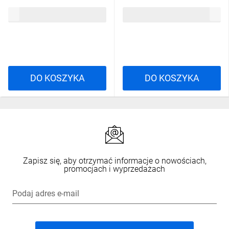
2002-1201 TOPJOBS
niebieska 2002-1204 TOPJOBS
3,70 zł
brutto
3,70 zł
brutto
DO KOSZYKA
DO KOSZYKA
Zapisz się, aby otrzymać informacje o nowościach,
promocjach i wyprzedażach
Podaj adres e-mail