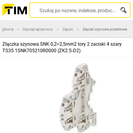
Szukaj po nazwie, indeksie, producencie, kodzie kreskowym...
a główna
Osprzęt łączeniowy
Złączki
Złączki szynowe przelotowe
Złączka szynowa SNK 0,2÷2,5mm2 tory 2 zaciski 4 szary
TS35 1SNK705210R0000 (ZK2.5‑D2)