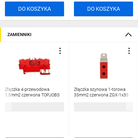
DO KOSZYKA
DO KOSZYKA
ZAMIENNIKI
Złączka 4-przewodowa
Złączka szynowa 1-torowa
1,5mm2 czerwona TOPJOBS
35mm2 czerwona ZGX-1x35
2001-1403
czerwona INC-02768
4,88 zł
brutto
6,26 zł
brutto