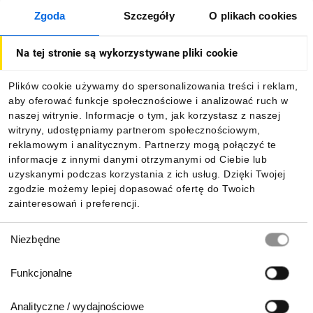
Zgoda
Szczegóły
O plikach cookies
O firmie
Na tej stronie są wykorzystywane pliki cookie
Dla kupujących
Plików cookie używamy do spersonalizowania treści i reklam,
aby oferować funkcje społecznościowe i analizować ruch w
Informacje
naszej witrynie. Informacje o tym, jak korzystasz z naszej
witryny, udostępniamy partnerom społecznościowym,
reklamowym i analitycznym. Partnerzy mogą połączyć te
Pobierz naszą aplikację mobilną:
informacje z innymi danymi otrzymanymi od Ciebie lub
uzyskanymi podczas korzystania z ich usług. Dzięki Twojej
zgodzie możemy lepiej dopasować ofertę do Twoich
zainteresowań i preferencji.
Wybór
Niezbędne
zgody
Funkcjonalne
Analityczne / wydajnościowe