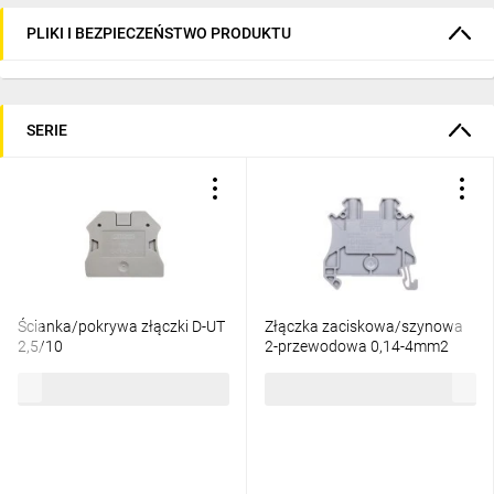
PLIKI I BEZPIECZEŃSTWO PRODUKTU
SERIE
Ścianka/pokrywa złączki D-UT
Złączka zaciskowa/szynowa
2,5/10
2-przewodowa 0,14-4mm2
szara UT 2,5 3044076
2,10 zł
brutto
3,20 zł
brutto