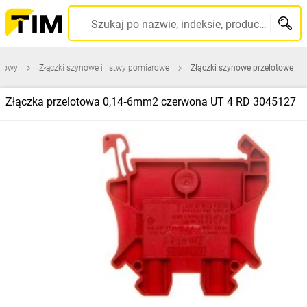
Szukaj po nazwie, indeksie, producencie, kodzie kreskowym...
udowy
Złączki szynowe i listwy pomiarowe
Złączki szynowe przelotowe
Złączka przelotowa 0,14‑6mm2 czerwona UT 4 RD 3045127