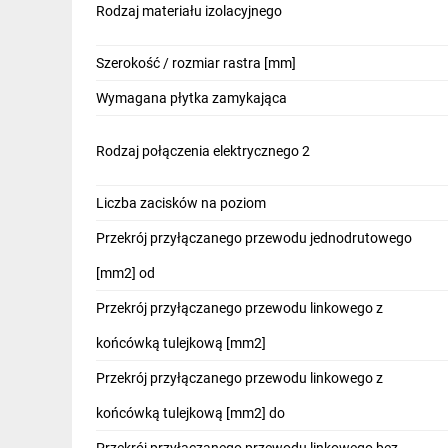
Rodzaj materiału izolacyjnego
IT, GSM
Odzież ochronna i BHP
Szerokość / rozmiar rastra [mm]
Inne
Wymagana płytka zamykająca
Budowa i Remont
Rodzaj połączenia elektrycznego 2
Elektronika
Liczba zacisków na poziom
Smart home
Przekrój przyłączanego przewodu jednodrutowego
Elektromobilność
[mm2] od
Telewizja naziemna i satelitarna
Przekrój przyłączanego przewodu linkowego z
Wentylacja i rekuperacja
końcówką tulejkową [mm2]
Przekrój przyłączanego przewodu linkowego z
końcówką tulejkową [mm2] do