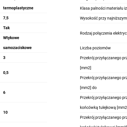
termoplastyczne
Klasa palności materiału 
7,5
Wysokość przy najniższy
Tak
Rodzaj połączenia elektry
Wtykowe
samozaciskowe
Liczba poziomów
3
Przekrój przyłączanego p
[mm2]
0,5
Przekrój przyłączanego p
[mm2] do
6
Przekrój przyłączanego p
końcówką tulejkową [mm2
10
Przekrój przyłączanego p