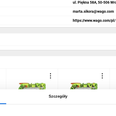
ul. Piękna 58A, 50-506 Wr
marta.sikora@wago.com
https://www.wago.com/pl/
Szczegóły
a
Złączka 3-przewodowa PE
Złączka 3-przewodowa PE
Z
6mm2 żółto-zielona 2106-
6mm2 żółto-zielona 2106-
6