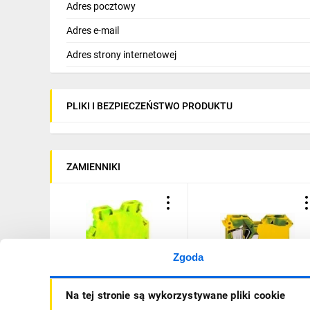
Adres pocztowy
Adres e-mail
Adres strony internetowej
PLIKI I BEZPIECZEŃSTWO PRODUKTU
ZAMIENNIKI
Zgoda
Złączka śrubowa szynowa
Złączka PE 2-przewodow
Na tej stronie są wykorzystywane pliki cookie
ochronna żółto-zielona
Ex 35 mm2 żółto-zielona