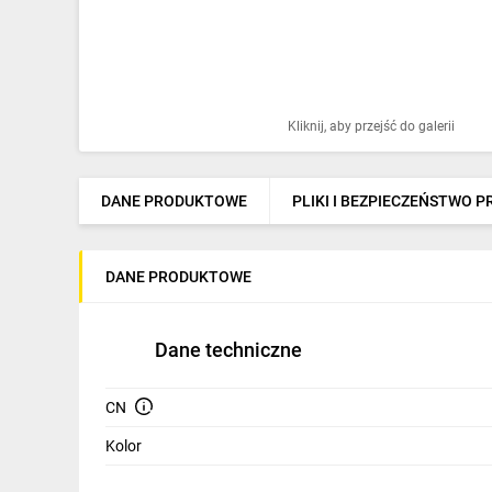
Ochrona odgromowa
Pompy ciepła
Osprzęt łączeniowy
Kliknij, aby przejść do galerii
Ogrzewanie
Elektronarzędzia i mierniki
DANE PRODUKTOWE
PLIKI I BEZPIECZEŃSTWO 
Domofony i dzwonki
DANE PRODUKTOWE
Alarmy, monitoring, komunikacja
Napędy elektryczne
Dane techniczne
Pneumatyka
CN
Dom i ogród
Kolor
Klimatyzacja