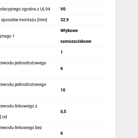
izolacyjnego zgodna z UL94
V0
m sposobie montażu [mm]
32,9
Wtykowe
cznego 1
samozaciskowe
1
rzewodu jednodrutowego
6
rzewodu jednodrutowego
10
rzewodu linkowego z
0,5
] od
rzewodu linkowego bez
6