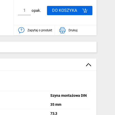
DO KOSZYKA
opak.
Zapytaj o produkt
Drukuj
Szyna montażowa DIN
35 mm
73,3