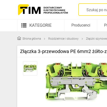
KATEGORIE
Producenci
P
Aparatura elektryczna
Strona główna
Rozdzielnice i obudowy
Złączki szynowe
Kable i przewody
Złączka 3‑przewodowa PE 6mm2 żółto‑zi
Rozdzielnice i obudowy
Elementy prowadzenia kabli
Fotowoltaika
Gniazda i łączniki
Źródła światła
Oprawy oświetleniowe