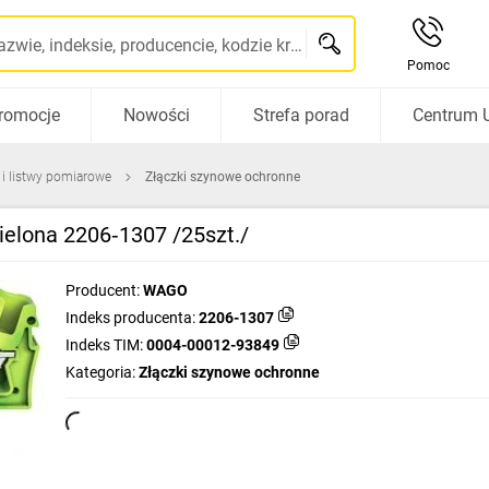
Szukaj po nazwie, indeksie, producencie, kodzie kreskowym...
Pomoc
romocje
Nowości
Strefa porad
Centrum 
 i listwy pomiarowe
Złączki szynowe ochronne
elona 2206‑1307 /25szt./
Producent:
WAGO
Indeks producenta:
2206-1307
Indeks TIM:
0004-00012-93849
Kategoria:
Złączki szynowe ochronne