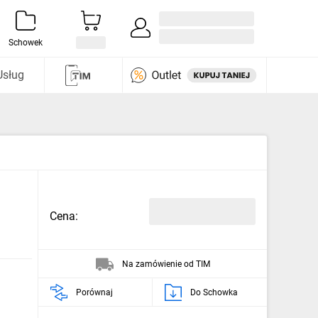
Zaloguj się / Załóż konto
i odkryj
Schowek
Usług
Cena:
Na zamówienie od TIM
Porównaj
Do Schowka