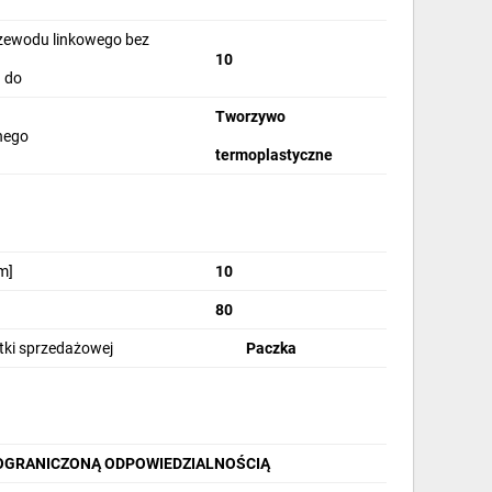
]
rzewodu linkowego bez
10
 do
Tworzywo
jnego
termoplastyczne
m]
10
80
stki sprzedażowej
Paczka
OGRANICZONĄ ODPOWIEDZIALNOŚCIĄ