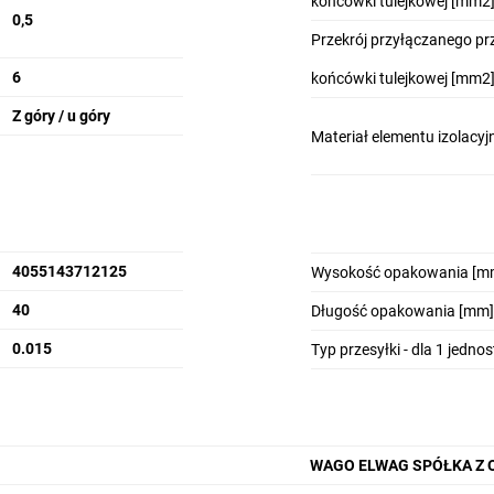
końcówki tulejkowej [mm2
0,5
Przekrój przyłączanego p
6
końcówki tulejkowej [mm2]
Z góry / u góry
Materiał elementu izolacy
4055143712125
Wysokość opakowania [m
40
Długość opakowania [mm]
0.015
Typ przesyłki - dla 1 jedno
WAGO ELWAG SPÓŁKA Z 