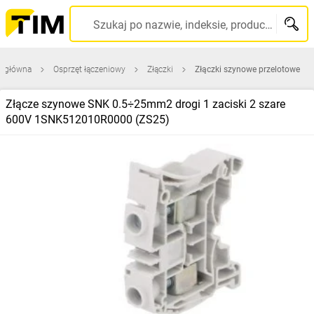
Szukaj po nazwie, indeksie, producencie, kodzie kreskowym...
a główna
Osprzęt łączeniowy
Złączki
Złączki szynowe przelotowe
Złącze szynowe SNK 0.5÷25mm2 drogi 1 zaciski 2 szare
600V 1SNK512010R0000 (ZS25)