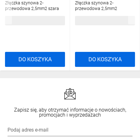
Złączka szynowa 2-
Złączka szynowa 2-
przewodowa 2,5mm2 szara
przewodowa 2,5mm2
2002-1201 TOPJOBS
niebieska 2002-1204 TOPJOBS
3,70 zł
brutto
3,70 zł
brutto
DO KOSZYKA
DO KOSZYKA
Zapisz się, aby otrzymać informacje o nowościach,
promocjach i wyprzedażach
Podaj adres e-mail