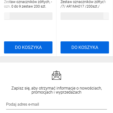
Zestaw oznaczników zółtych, -
Zestaw oznaczników zółtych
ozn. 0 do 9 zestaw 200 szt.
/7/ AR1MA017 /200szt./
AR1MA01
475,51 zł
brutto
27,06 zł
brutto
DO KOSZYKA
DO KOSZYKA
Zapisz się, aby otrzymać informacje o nowościach,
promocjach i wyprzedażach
Podaj adres e-mail