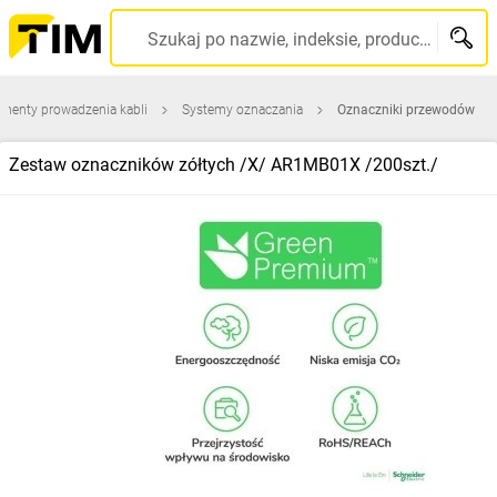
Szukaj po nazwie, indeksie, producencie, kodzie kreskowym...
ementy prowadzenia kabli
Systemy oznaczania
Oznaczniki przewodów
Zestaw oznaczników zółtych /X/ AR1MB01X /200szt./