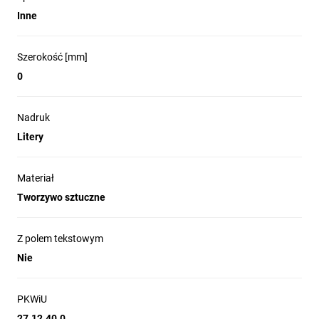
Inne
Szerokość [mm]
0
Nadruk
Litery
Materiał
Tworzywo sztuczne
Z polem tekstowym
Nie
PKWiU
27.12.40.0