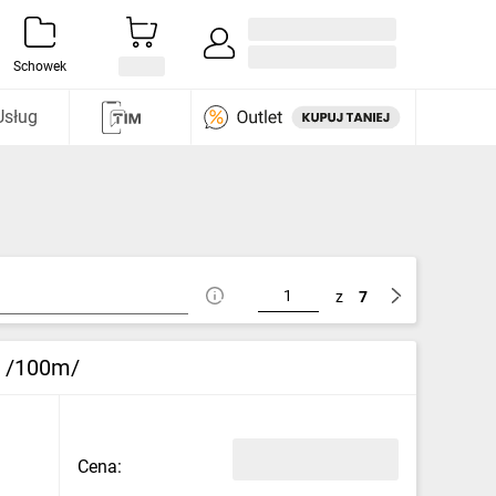
Zaloguj się / Załóż konto
i odkryj
Schowek
Usług
z
7
2 /100m/
Cena: