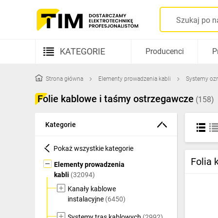
KATEGORIE
Producenci
P
Aparatura elektryczna
Strona główna
Elementy prowadzenia kabli
Systemy oz
Kable i przewody
Folie kablowe i taśmy ostrzegawcze
(158)
Rozdzielnice i obudowy
Kategorie
Elementy prowadzenia kabli
Pokaż wszystkie kategorie
Fotowoltaika
Folia
Elementy prowadzenia
Gniazda i łączniki
kabli
(32094)
Kanały kablowe
Źródła światła
instalacyjne
(6450)
Oprawy oświetleniowe
Systemy tras kablowych
(2992)