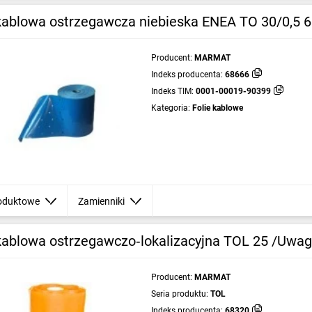
 kablowa ostrzegawcza niebieska ENEA TO 30/0,5 
Producent:
MARMAT
Indeks producenta:
68666
Indeks TIM:
0001-00019-90399
Kategoria:
Folie kablowe
oduktowe
Zamienniki
 kablowa ostrzegawczo‑lokalizacyjna TOL 25 /Uwa
Producent:
MARMAT
Seria produktu:
TOL
Indeks producenta:
68320