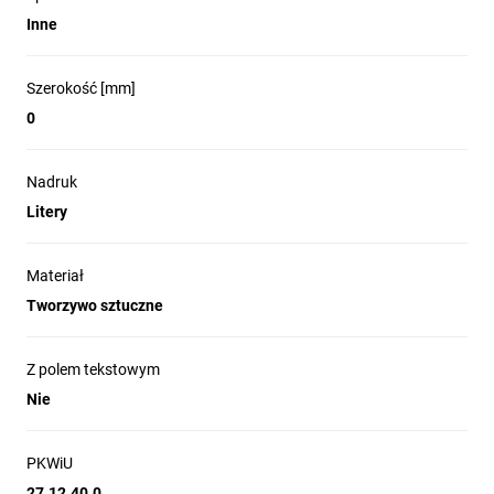
Inne
Szerokość [mm]
0
Nadruk
Litery
Materiał
Tworzywo sztuczne
Z polem tekstowym
Nie
PKWiU
27.12.40.0