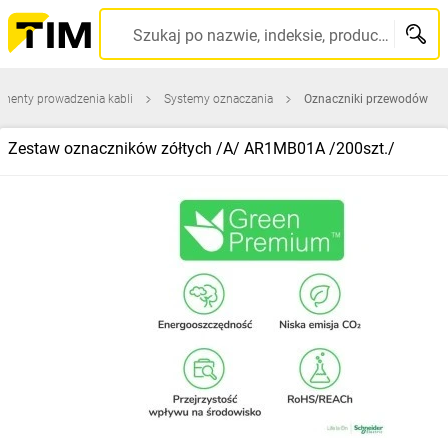
Szukaj po nazwie, indeksie, producencie, kodzie kreskowym...
ementy prowadzenia kabli
Systemy oznaczania
Oznaczniki przewodów
Zestaw oznaczników zółtych /A/ AR1MB01A /200szt./