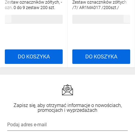
Zestaw oznaczników zółtych, -
Zestaw oznaczników zółtych
ozn. 0 do 9 zestaw 200 szt.
/7/ AR1MA017 /200szt./
AR1MA01
475,51 zł
brutto
27,06 zł
brutto
DO KOSZYKA
DO KOSZYKA
Zapisz się, aby otrzymać informacje o nowościach,
promocjach i wyprzedażach
Podaj adres e-mail