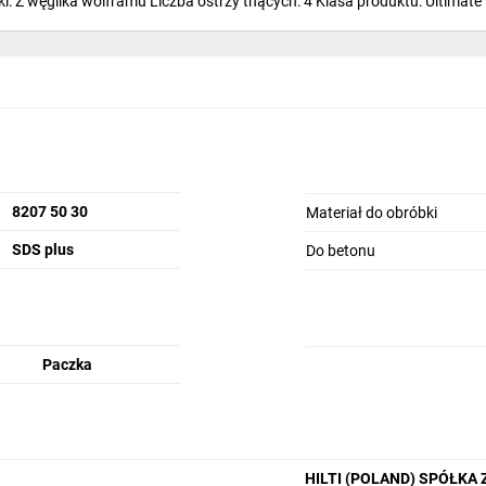
i: Z węglika wolframu Liczba ostrzy tnących: 4 Klasa produktu: Ultimate
8207 50 30
Materiał do obróbki
SDS plus
Do betonu
Paczka
HILTI (POLAND) SPÓŁKA