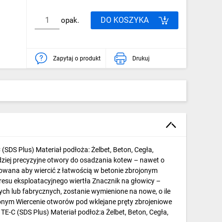
DO KOSZYKA
opak.
Zapytaj o produkt
Drukuj
SDS Plus) Materiał podłoża: Żelbet, Beton, Cegła,
ziej precyzyjne otwory do osadzania kotew – nawet o
owana aby wiercić z łatwością w betonie zbrojonym
resu eksploatacyjnego wiertła Znacznik na głowicy –
h lub fabrycznych, zostanie wymienione na nowe, o ile
jonym Wiercenie otworów pod wklejane pręty zbrojeniowe
-C (SDS Plus) Materiał podłoż:a Żelbet, Beton, Cegła,