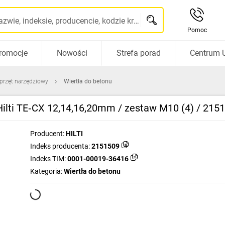
Szukaj po nazwie, indeksie, producencie, kodzie kreskowym...
Pomoc
romocje
Nowości
Strefa porad
Centrum 
sprzęt narzędziowy
Wiertła do betonu
ilti TE‑CX 12,14,16,20mm / zestaw M10 (4) / 215
Producent:
HILTI
Indeks producenta:
2151509
Indeks TIM:
0001-00019-36416
Kategoria:
Wiertła do betonu