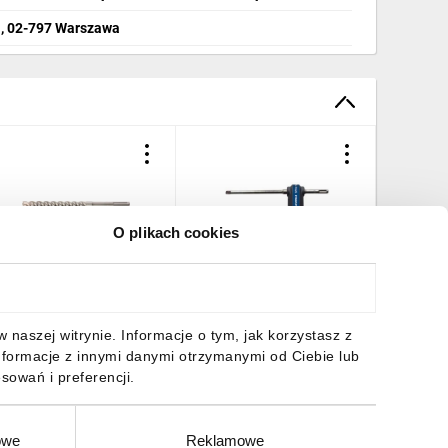
1, 02-797 Warszawa
O plikach cookies
10X 50X110MM
12 X 200 X 320 WIERTŁO
10 X 150
EBARDRILL SDS PLUS RT-
RUROWE DUSTLESSDRILL
RUROWE
DSR-10/110 1 szt.
SDS PLUS RT-SDSH-12/320
SDS PLU
1 szt.
1 szt.
7,45 zł
brutto
254,65 zł
brutto
293,23 
naszej witrynie. Informacje o tym, jak korzystasz z
nformacje z innymi danymi otrzymanymi od Ciebie lub
sowań i preferencji.
owe
Reklamowe