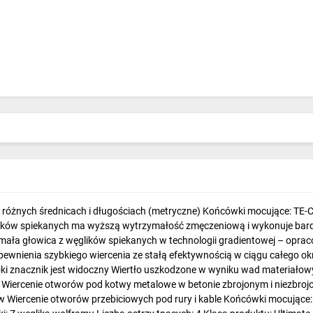
różnych średnicach i długościach (metryczne) Końcówki mocujące: TE-C (
lików spiekanych ma wyższą wytrzymałość zmęczeniową i wykonuje bard
mała głowica z węglików spiekanych w technologii gradientowej – oprac
pewnienia szybkiego wiercenia ze stałą efektywnością w ciągu całego ok
 znacznik jest widoczny Wiertło uszkodzone w wyniku wad materiałowyc
cje Wiercenie otworów pod kotwy metalowe w betonie zbrojonym i niezbro
ercenie otworów przebiciowych pod rury i kable Końcówki mocujące: TE