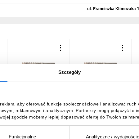
ul. Franciszka Klimczaka 
Szczegóły
10X200X260MM
10X100X160MM
REBARDRILL SDS PLUS
REBARDRILL SDS PLUS
R
BOX12 RT-SDSR-
BOX12 RT-SDSR-
S
10/260B12 12 szt.
10/160B12 12 szt.
676,60 zł
brutto
359,70 zł
brutto
3
reklam, aby oferować funkcje społecznościowe i analizować ruch w 
iowym, reklamowym i analitycznym. Partnerzy mogą połączyć te i
Twojej zgodzie możemy lepiej dopasować ofertę do Twoich zaintere
Funkcjonalne
Analityczne / wydajności