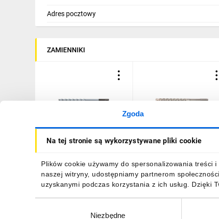
Adres pocztowy
ZAMIENNIKI
Zgoda
10X460MM BRICKDRILL
10X250X310MM
Na tej stronie są wykorzystywane pliki cookie
SDS PLUS BEZUDAROWE
REBARDRILL SDS PLUS
RT-SDSB-10/460 1 szt.
BOX12 RT-SDSR-
10/310B12 12 szt.
86,26 zł
brutto
682,21 zł
brutto
Plików cookie używamy do spersonalizowania treści i 
naszej witryny, udostępniamy partnerom społecznośc
uzyskanymi podczas korzystania z ich usług. Dzięki 
Wybór
Niezbędne
zgody