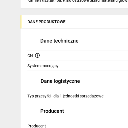
Kamień Kształt łba: Kilku ostrzowe Skład materiału główk
IT, GSM
Odzież ochronna i BHP
DANE PRODUKTOWE
Inne
Budowa i Remont
Dane techniczne
Elektronika
CN
Smart home
System mocujący
Elektromobilność
Dane logistyczne
Telewizja naziemna i satelitarna
Wentylacja i rekuperacja
Typ przesyłki - dla 1 jednostki sprzedażowej
Producent
Producent