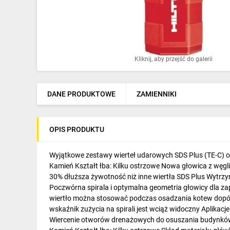
Ochrona odgromowa
Pompy ciepła
Osprzęt łączeniowy
Kliknij, aby przejść do galerii
Ogrzewanie
Elektronarzędzia i mierniki
DANE PRODUKTOWE
ZAMIENNIKI
Domofony i dzwonki
OPIS PRODUKTU
Alarmy, monitoring, komunikacja
Napędy elektryczne
Wyjątkowe zestawy wierteł udarowych SDS Plus (TE-C) o 
Kamień Kształt łba: Kilku ostrzowe Nowa głowica z węg
Pneumatyka
30% dłuższa żywotność niż inne wiertła SDS Plus Wytrzy
Poczwórna spirala i optymalna geometria głowicy dla za
Dom i ogród
wiertło można stosować podczas osadzania kotew dopóki
wskaźnik zużycia na spirali jest wciąż widoczny Aplika
Klimatyzacja
Wiercenie otworów drenażowych do osuszania budynków Wi