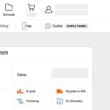
Zaloguj się / Załóż konto
i odkryj
Schowek
Usług
1509
Cena:
8 opak.
Wysyłka w 48h
Porównaj
Do Schowka