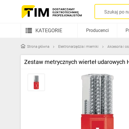
KATEGORIE
Producenci
P
Aparatura elektryczna
Strona główna
Elektronarzędzia i mierniki
Akcesoria i o
Kable i przewody
Zestaw metrycznych wierteł udarowych H
Rozdzielnice i obudowy
Elementy prowadzenia kabli
Fotowoltaika
Gniazda i łączniki
Źródła światła
Oprawy oświetleniowe