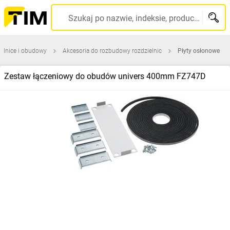
Szukaj po nazwie, indeksie, producencie, kodzie kreskowym...
elnice i obudowy
Akcesoria do rozbudowy rozdzielnic
Płyty osłonowe
Zestaw łączeniowy do obudów univers 400mm FZ747D