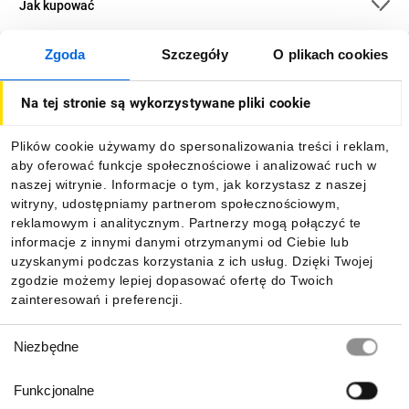
Jak kupować
Zgoda
Szczegóły
O plikach cookies
O firmie
Na tej stronie są wykorzystywane pliki cookie
Dla kupujących
Plików cookie używamy do spersonalizowania treści i reklam,
aby oferować funkcje społecznościowe i analizować ruch w
Informacje
naszej witrynie. Informacje o tym, jak korzystasz z naszej
witryny, udostępniamy partnerom społecznościowym,
reklamowym i analitycznym. Partnerzy mogą połączyć te
Pobierz naszą aplikację mobilną:
informacje z innymi danymi otrzymanymi od Ciebie lub
uzyskanymi podczas korzystania z ich usług. Dzięki Twojej
zgodzie możemy lepiej dopasować ofertę do Twoich
zainteresowań i preferencji.
Wybór
Niezbędne
zgody
Funkcjonalne