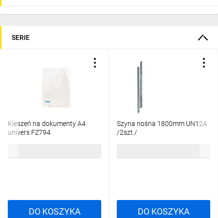
SERIE
Kieszeń na dokumenty A4
Szyna nośna 1800mm UN12A
univers FZ794
/2szt./
19,40 zł
brutto
196,87 zł
brutto
DO KOSZYKA
DO KOSZYKA