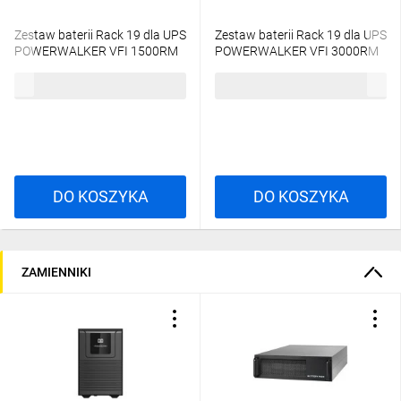
Zestaw baterii Rack 19 dla UPS
Zestaw baterii Rack 19 dla UPS
POWERWALKER VFI 1500RM
POWERWALKER VFI 3000RM
LCD 6 akumulatorów 12V/9Ah
LCD 12 akumulatorów
2594,77 zł
brutto
3409,77 zł
brutto
10120548
12V/9Ah 10120550
DO KOSZYKA
DO KOSZYKA
ZAMIENNIKI