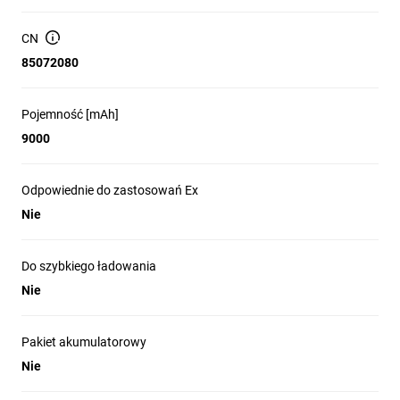
Kabel połączeniowy
Akcesoria w zestawie
Pionowy nóżki
CN
Uchwyty rack
85072080
Pojemność [mAh]
9000
Odpowiednie do zastosowań Ex
Nie
Do szybkiego ładowania
Nie
Pakiet akumulatorowy
Nie