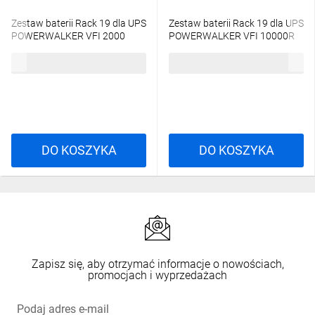
Zestaw baterii Rack 19 dla UPS
Zestaw baterii Rack 19 dla UPS
POWERWALKER VFI 2000
POWERWALKER VFI 10000R
TGS, 12 akumulatorów
LCD 20 akumulatorów
2320,31 zł
brutto
4690,53 zł
brutto
12V/9Ah 10134032
12V/9Ah 10120532
DO KOSZYKA
DO KOSZYKA
Zapisz się, aby otrzymać informacje o nowościach,
promocjach i wyprzedażach
Podaj adres e-mail