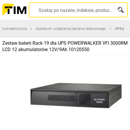
Szukaj po nazwie, indeksie, producencie, kodzie kreskowym...
atura elektryczna
Aparatura i urządzenia zasilania rezerwowego
UPS-y
Zestaw baterii Rack 19 dla UPS POWERWALKER VFI 3000RM
LCD 12 akumulatorów 12V/9Ah 10120550