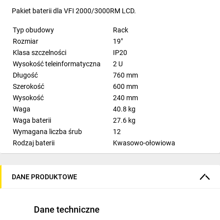
Pakiet baterii dla VFI 2000/3000RM LCD.
Typ obudowy
Rack
Rozmiar
19"
Klasa szczelności
IP20
Wysokość teleinformatyczna
2
U
Długość
760
mm
Szerokość
600
mm
Wysokość
240
mm
Waga
40.8
kg
Waga baterii
27.6
kg
Wymagana liczba śrub
12
Rodzaj baterii
Kwasowo-ołowiowa
Liczba akumulatorów
12
Pojemność baterii
9
Ah
DANE PRODUKTOWE
Napięcie wyjściowe
72
V
Zalecana temperatura otoczenia
0 - 40
°C
Zalecana wilgotność otoczenia
20 - 95
%
Dane techniczne
Instrukcja obsługi