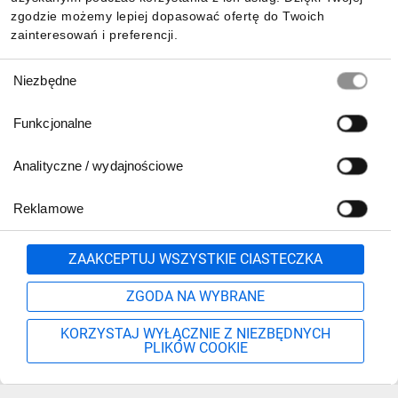
zgodzie możemy lepiej dopasować ofertę do Twoich
zainteresowań i preferencji.
Wybór
Niezbędne
zgody
Funkcjonalne
Analityczne / wydajnościowe
Reklamowe
Zgłoś
ZAAKCEPTUJ WSZYSTKIE CIASTECZKA
ZGODA NA WYBRANE
KORZYSTAJ WYŁĄCZNIE Z NIEZBĘDNYCH
PLIKÓW COOKIE
Szukaj
Moje konto
Start
Więcej