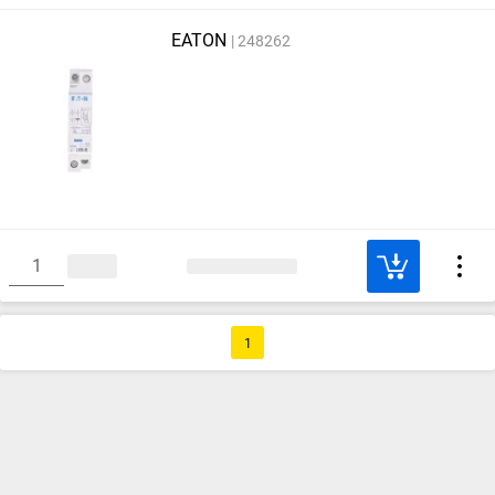
EATON
248262
1