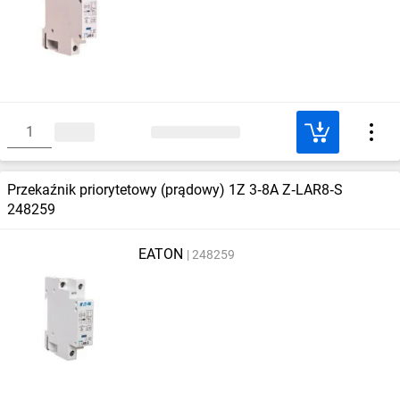
Przekaźnik priorytetowy (prądowy) 1Z 3‑8A Z‑LAR8‑S
248259
EATON
248259