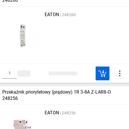
248260
EATON
248260
Przekaźnik priorytetowy (prądowy) 1R 3‑8A Z‑LAR8‑O
248256
EATON
248256