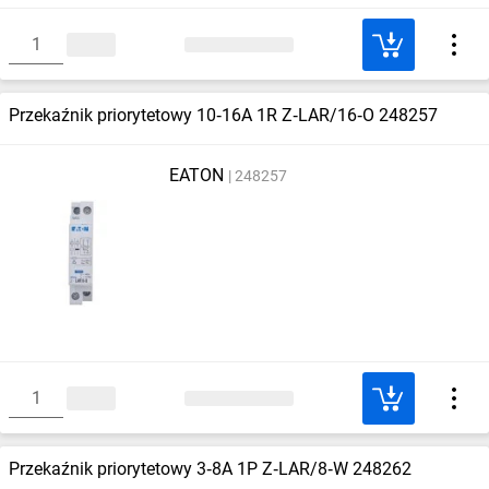
Przekaźnik priorytetowy 10‑16A 1R Z‑LAR/16‑O 248257
EATON
248257
Przekaźnik priorytetowy 3‑8A 1P Z‑LAR/8‑W 248262